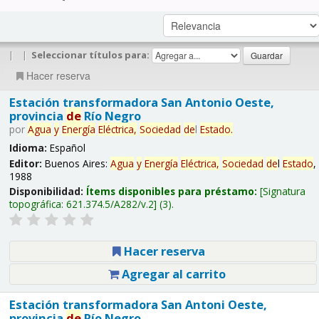
|
|
Seleccionar títulos para:
Hacer reserva
Estación transformadora San Antonio Oeste,
provincia
de
Río Negro
por
Agua
y
Energía
Eléctrica,
Sociedad
de
l
Estado
.
Idioma:
Español
Editor:
Buenos Aires:
Agua
y
Energía
Eléctrica,
Sociedad
de
l
Estado
,
1988
Disponibilidad:
Ítems disponibles para préstamo:
Signatura
topográfica:
621.374.5/A282/v.2
(3).
Hacer reserva
Agregar al carrito
Estación transformadora San Antoni Oeste,
provincia
de
Río Negro