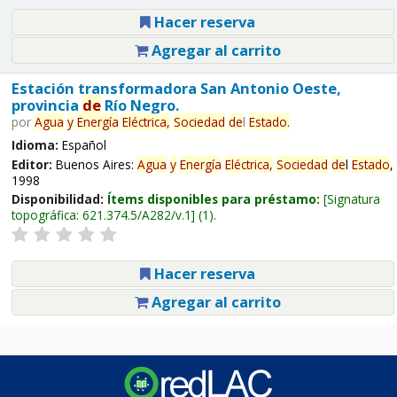
Hacer reserva
Agregar al carrito
Estación transformadora San Antonio Oeste,
provincia
de
Río Negro.
por
Agua
y
Energía
Eléctrica,
Sociedad
de
l
Estado
.
Idioma:
Español
Editor:
Buenos Aires:
Agua
y
Energía
Eléctrica,
Sociedad
de
l
Estado
,
1998
Disponibilidad:
Ítems disponibles para préstamo:
Signatura
topográfica:
621.374.5/A282/v.1
(1).
Hacer reserva
Agregar al carrito