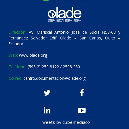
Dirección:
Av. Mariscal Antonio José de Sucre N58-63 y
Fernández Salvador Edif. Olade – San Carlos, Quito –
Ecuador.
Web:
www.olade.org
Teléfono:
(593 2) 259 8122 / 2598 280
Correo:
centro.documentacion@olade.org
Tweets by cubemediaco