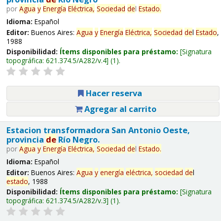
por
Agua
y
Energía
Eléctrica,
Sociedad
de
l
Estado
.
Idioma:
Español
Editor:
Buenos Aires:
Agua
y
Energía
Eléctrica,
Sociedad
de
l
Estado
,
1988
Disponibilidad:
Ítems disponibles para préstamo:
Signatura
topográfica:
621.374.5/A282/v.4
(1).
Hacer reserva
Agregar al carrito
Estacion transformadora San Antonio Oeste,
provincia
de
Río Negro.
por
Agua
y
Energía
Eléctrica,
Sociedad
de
l
Estado
.
Idioma:
Español
Editor:
Buenos Aires:
Agua
y
energía
eléctrica,
sociedad
de
l
estado
, 1988
Disponibilidad:
Ítems disponibles para préstamo:
Signatura
topográfica:
621.374.5/A282/v.3
(1).