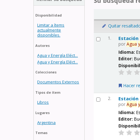
Su búsqueda re
Disponibilidad
Limitar a ítems
Quitar resaltad
actualmente
disponibles.
1.
Estación
por
Agua
Autores
Idioma:
E
Agua y Energía Eléct...
Editor:
Bu
Agua y Energía Eléct...
Disponibi
Colecciones
Documentos Externos
Hacer r
Tipos de ítem
2.
Estación
Libros
por
Agua
Idioma:
E
Lugares
Editor:
Bu
Argentina
Disponibi
Temas