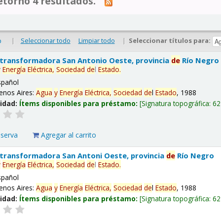
tornó 4 resultados.
|
Seleccionar todo
Limpiar todo
|
Seleccionar títulos para:
o
 transformadora San Antonio Oeste, provincia
de
Río Negro
y
Energía
Eléctrica,
Sociedad
de
l
Estado
.
spañol
enos Aires:
Agua
y
Energía
Eléctrica,
Sociedad
de
l
Estado
, 1988
lidad:
Ítems disponibles para préstamo:
Signatura topográfica:
62
eserva
Agregar al carrito
 transformadora San Antoni Oeste, provincia
de
Río Negro
y
Energía
Eléctrica,
Sociedad
de
l
Estado
.
spañol
enos Aires:
Agua
y
Energía
Eléctrica,
Sociedad
de
l
Estado
, 1988
lidad:
Ítems disponibles para préstamo:
Signatura topográfica:
62