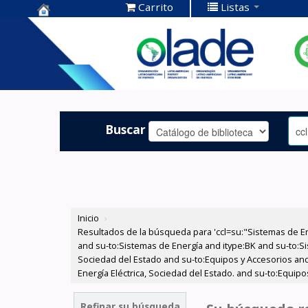
Carrito
Listas
Centro de
Documentación
OLADE -
Buscar
Inicio
›
Resultados de la búsqueda para 'ccl=su:"Sistemas de E
and su-to:Sistemas de Energía and itype:BK and su-to:Si
Sociedad del Estado and su-to:Equipos y Accesorios and
Energía Eléctrica, Sociedad del Estado. and su-to:Equip
Refinar su búsqueda