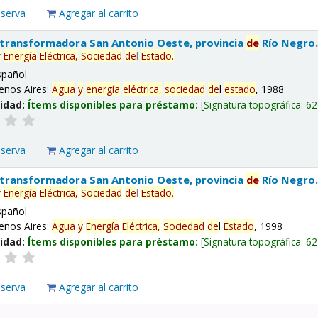
eserva
Agregar al carrito
 transformadora San Antonio Oeste, provincia
de
Río Negro
y
Energía
Eléctrica,
Sociedad
de
l
Estado
.
spañol
enos Aires:
Agua
y
energía
eléctrica,
sociedad
de
l
estado
, 1988
lidad:
Ítems disponibles para préstamo:
Signatura topográfica:
62
eserva
Agregar al carrito
 transformadora San Antonio Oeste, provincia
de
Río Negro
y
Energía
Eléctrica,
Sociedad
de
l
Estado
.
spañol
enos Aires:
Agua
y
Energía
Eléctrica,
Sociedad
de
l
Estado
, 1998
lidad:
Ítems disponibles para préstamo:
Signatura topográfica:
62
eserva
Agregar al carrito