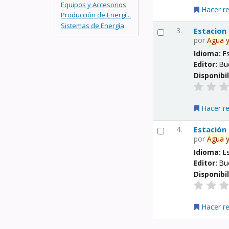
Equipos y Accesorios
Hacer r
Producción de Energí...
Sistemas de Energía
3.
Estacion
por
Agua
Idioma:
E
Editor:
Bu
Disponibi
Hacer r
4.
Estación
por
Agua
Idioma:
E
Editor:
Bu
Disponibi
Hacer r