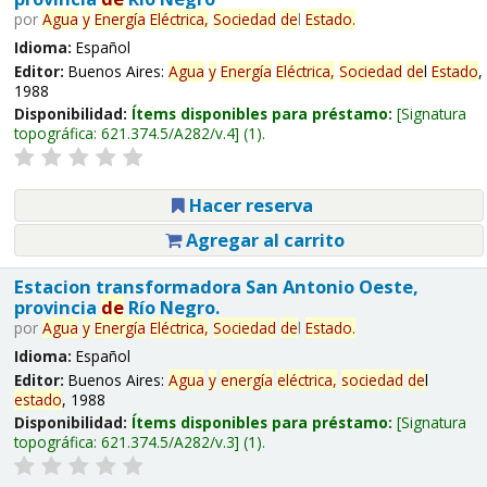
por
Agua
y
Energía
Eléctrica,
Sociedad
de
l
Estado
.
Idioma:
Español
Editor:
Buenos Aires:
Agua
y
Energía
Eléctrica,
Sociedad
de
l
Estado
,
1988
Disponibilidad:
Ítems disponibles para préstamo:
Signatura
topográfica:
621.374.5/A282/v.4
(1).
Hacer reserva
Agregar al carrito
Estacion transformadora San Antonio Oeste,
provincia
de
Río Negro.
por
Agua
y
Energía
Eléctrica,
Sociedad
de
l
Estado
.
Idioma:
Español
Editor:
Buenos Aires:
Agua
y
energía
eléctrica,
sociedad
de
l
estado
, 1988
Disponibilidad:
Ítems disponibles para préstamo:
Signatura
topográfica:
621.374.5/A282/v.3
(1).