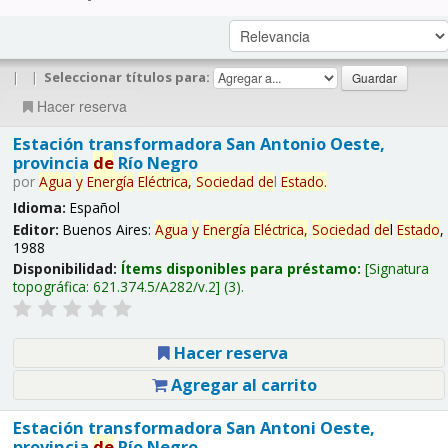
|
|
Seleccionar títulos para:
Hacer reserva
Estación transformadora San Antonio Oeste,
provincia
de
Río Negro
por
Agua
y
Energía
Eléctrica,
Sociedad
de
l
Estado
.
Idioma:
Español
Editor:
Buenos Aires:
Agua
y
Energía
Eléctrica,
Sociedad
de
l
Estado
,
1988
Disponibilidad:
Ítems disponibles para préstamo:
Signatura
topográfica:
621.374.5/A282/v.2
(3).
Hacer reserva
Agregar al carrito
Estación transformadora San Antoni Oeste,
provincia
de
Río Negro