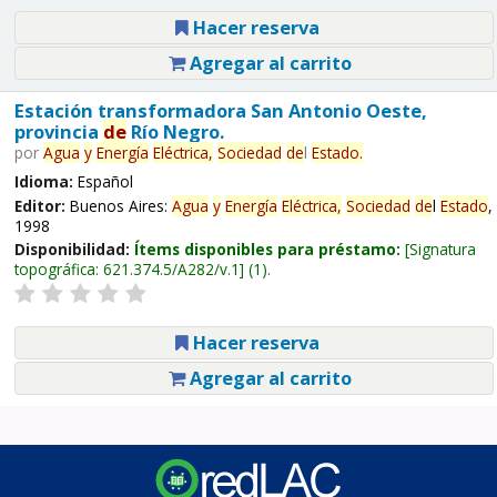
Hacer reserva
Agregar al carrito
Estación transformadora San Antonio Oeste,
provincia
de
Río Negro.
por
Agua
y
Energía
Eléctrica,
Sociedad
de
l
Estado
.
Idioma:
Español
Editor:
Buenos Aires:
Agua
y
Energía
Eléctrica,
Sociedad
de
l
Estado
,
1998
Disponibilidad:
Ítems disponibles para préstamo:
Signatura
topográfica:
621.374.5/A282/v.1
(1).
Hacer reserva
Agregar al carrito