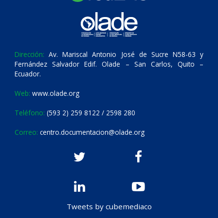
Dirección:
Av. Mariscal Antonio José de Sucre N58-63 y
Fernández Salvador Edif. Olade – San Carlos, Quito –
Ecuador.
Web:
www.olade.org
Teléfono:
(593 2) 259 8122 / 2598 280
Correo:
centro.documentacion@olade.org
Tweets by cubemediaco