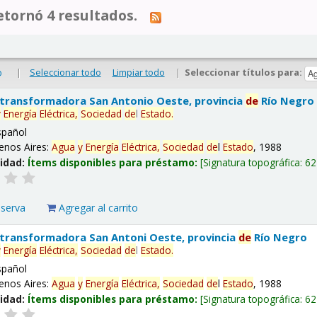
tornó 4 resultados.
|
Seleccionar todo
Limpiar todo
|
Seleccionar títulos para:
o
 transformadora San Antonio Oeste, provincia
de
Río Negro
y
Energía
Eléctrica,
Sociedad
de
l
Estado
.
spañol
enos Aires:
Agua
y
Energía
Eléctrica,
Sociedad
de
l
Estado
, 1988
lidad:
Ítems disponibles para préstamo:
Signatura topográfica:
62
eserva
Agregar al carrito
 transformadora San Antoni Oeste, provincia
de
Río Negro
y
Energía
Eléctrica,
Sociedad
de
l
Estado
.
spañol
enos Aires:
Agua
y
Energía
Eléctrica,
Sociedad
de
l
Estado
, 1988
lidad:
Ítems disponibles para préstamo:
Signatura topográfica:
62