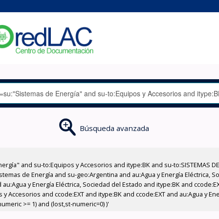
Búsqueda avanzada
nergía" and su-to:Equipos y Accesorios and itype:BK and su-to:SISTEMAS D
stemas de Energía and su-geo:Argentina and au:Agua y Energía Eléctrica, Soc
 au:Agua y Energía Eléctrica, Sociedad del Estado and itype:BK and ccode:E
os y Accesorios and ccode:EXT and itype:BK and ccode:EXT and au:Agua y Ener
meric >= 1) and (lost,st-numeric=0) )'