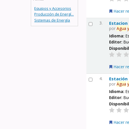
Equipos y Accesorios
Hacer r
Producción de Energí...
Sistemas de Energía
3.
Estacion
por
Agua
Idioma:
E
Editor:
Bu
Disponibi
Hacer r
4.
Estación
por
Agua
Idioma:
E
Editor:
Bu
Disponibi
Hacer r