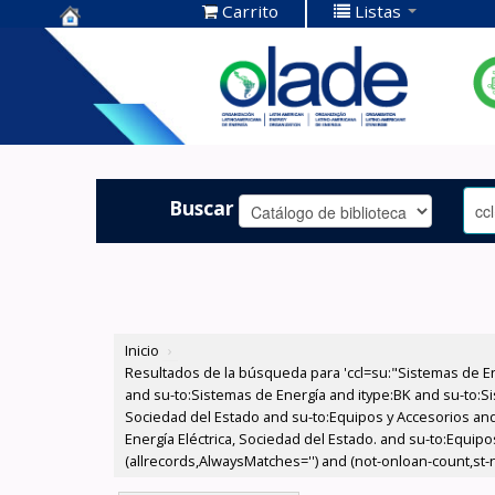
Carrito
Listas
Centro de
Documentación
OLADE -
Buscar
Inicio
›
Resultados de la búsqueda para 'ccl=su:"Sistemas de E
and su-to:Sistemas de Energía and itype:BK and su-to:Si
Sociedad del Estado and su-to:Equipos y Accesorios and
Energía Eléctrica, Sociedad del Estado. and su-to:Equip
(allrecords,AlwaysMatches='') and (not-onloan-count,st-nu