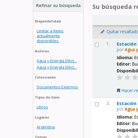
Refinar su búsqueda
Su búsqueda re
Disponibilidad
Limitar a ítems
Quitar resaltad
actualmente
disponibles.
1.
Estación
por
Agua
Autores
Idioma:
E
Agua y Energía Eléct...
Editor:
Bu
Agua y Energía Eléct...
Disponibi
Colecciones
Documentos Externos
Hacer r
Tipos de ítem
2.
Estación
Libros
por
Agua
Idioma:
E
Lugares
Editor:
Bu
Argentina
Disponibi
Temas