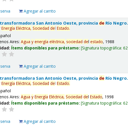
eserva
Agregar al carrito
 transformadora San Antonio Oeste, provincia
de
Río Negro
y
Energía
Eléctrica,
Sociedad
de
l
Estado
.
spañol
enos Aires:
Agua
y
energía
eléctrica,
sociedad
de
l
estado
, 1988
lidad:
Ítems disponibles para préstamo:
Signatura topográfica:
62
eserva
Agregar al carrito
 transformadora San Antonio Oeste, provincia
de
Río Negro
y
Energía
Eléctrica,
Sociedad
de
l
Estado
.
spañol
enos Aires:
Agua
y
Energía
Eléctrica,
Sociedad
de
l
Estado
, 1998
lidad:
Ítems disponibles para préstamo:
Signatura topográfica:
62
eserva
Agregar al carrito