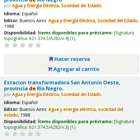
por
Agua
y
Energía
Eléctrica,
Sociedad
de
l
Estado
.
Idioma:
Español
Editor:
Buenos Aires:
Agua
y
Energía
Eléctrica,
Sociedad
de
l
Estado
,
1988
Disponibilidad:
Ítems disponibles para préstamo:
Signatura
topográfica:
621.374.5/A282/v.4
(1).
Hacer reserva
Agregar al carrito
Estacion transformadora San Antonio Oeste,
provincia
de
Río Negro.
por
Agua
y
Energía
Eléctrica,
Sociedad
de
l
Estado
.
Idioma:
Español
Editor:
Buenos Aires:
Agua
y
energía
eléctrica,
sociedad
de
l
estado
, 1988
Disponibilidad:
Ítems disponibles para préstamo:
Signatura
topográfica:
621.374.5/A282/v.3
(1).