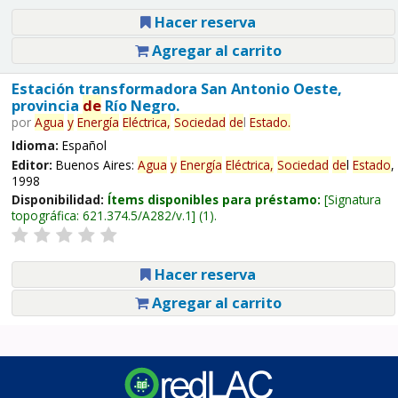
Hacer reserva
Agregar al carrito
Estación transformadora San Antonio Oeste,
provincia
de
Río Negro.
por
Agua
y
Energía
Eléctrica,
Sociedad
de
l
Estado
.
Idioma:
Español
Editor:
Buenos Aires:
Agua
y
Energía
Eléctrica,
Sociedad
de
l
Estado
,
1998
Disponibilidad:
Ítems disponibles para préstamo:
Signatura
topográfica:
621.374.5/A282/v.1
(1).
Hacer reserva
Agregar al carrito