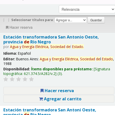
|
|
Seleccionar títulos para:
Hacer reserva
Estación transformadora San Antonio Oeste,
provincia
de
Río Negro
por
Agua
y
Energía
Eléctrica,
Sociedad
de
l
Estado
.
Idioma:
Español
Editor:
Buenos Aires:
Agua
y
Energía
Eléctrica,
Sociedad
de
l
Estado
,
1988
Disponibilidad:
Ítems disponibles para préstamo:
Signatura
topográfica:
621.374.5/A282/v.2
(3).
Hacer reserva
Agregar al carrito
Estación transformadora San Antoni Oeste,
provincia
de
Río Negro