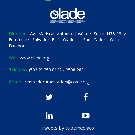
Dirección:
Av. Mariscal Antonio José de Sucre N58-63 y
Fernández Salvador Edif. Olade – San Carlos, Quito –
Ecuador.
Web:
www.olade.org
Teléfono:
(593 2) 259 8122 / 2598 280
Correo:
centro.documentacion@olade.org
Tweets by cubemediaco