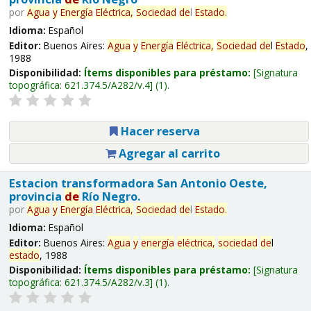
por
Agua
y
Energía
Eléctrica,
Sociedad
de
l
Estado
.
Idioma:
Español
Editor:
Buenos Aires:
Agua
y
Energía
Eléctrica,
Sociedad
de
l
Estado
,
1988
Disponibilidad:
Ítems disponibles para préstamo:
Signatura
topográfica:
621.374.5/A282/v.4
(1).
Hacer reserva
Agregar al carrito
Estacion transformadora San Antonio Oeste,
provincia
de
Río Negro.
por
Agua
y
Energía
Eléctrica,
Sociedad
de
l
Estado
.
Idioma:
Español
Editor:
Buenos Aires:
Agua
y
energía
eléctrica,
sociedad
de
l
estado
, 1988
Disponibilidad:
Ítems disponibles para préstamo:
Signatura
topográfica:
621.374.5/A282/v.3
(1).