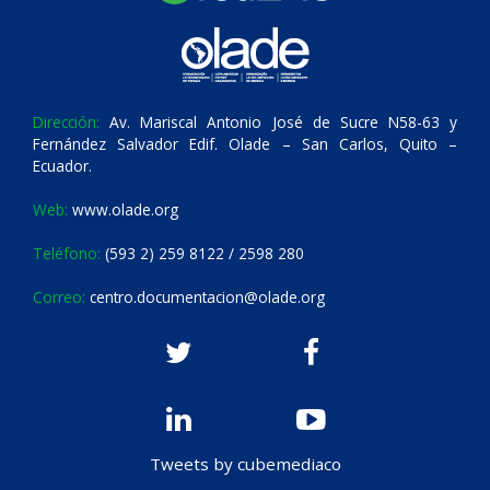
Dirección:
Av. Mariscal Antonio José de Sucre N58-63 y
Fernández Salvador Edif. Olade – San Carlos, Quito –
Ecuador.
Web:
www.olade.org
Teléfono:
(593 2) 259 8122 / 2598 280
Correo:
centro.documentacion@olade.org
Tweets by cubemediaco