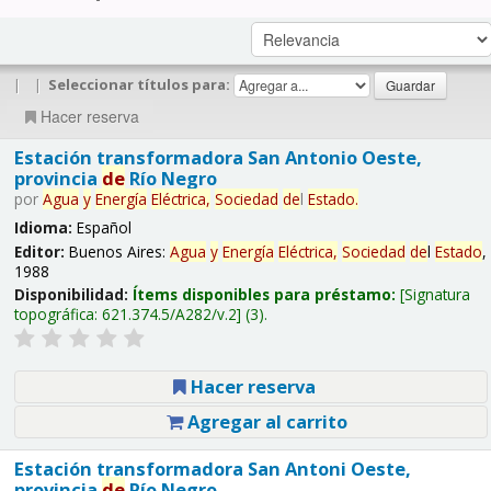
|
|
Seleccionar títulos para:
Hacer reserva
Estación transformadora San Antonio Oeste,
provincia
de
Río Negro
por
Agua
y
Energía
Eléctrica,
Sociedad
de
l
Estado
.
Idioma:
Español
Editor:
Buenos Aires:
Agua
y
Energía
Eléctrica,
Sociedad
de
l
Estado
,
1988
Disponibilidad:
Ítems disponibles para préstamo:
Signatura
topográfica:
621.374.5/A282/v.2
(3).
Hacer reserva
Agregar al carrito
Estación transformadora San Antoni Oeste,
provincia
de
Río Negro