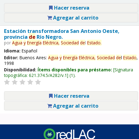
Hacer reserva
Agregar al carrito
Estación transformadora San Antonio Oeste,
provincia
de
Río Negro.
por
Agua
y
Energía
Eléctrica,
Sociedad
de
l
Estado
.
Idioma:
Español
Editor:
Buenos Aires:
Agua
y
Energía
Eléctrica,
Sociedad
de
l
Estado
,
1998
Disponibilidad:
Ítems disponibles para préstamo:
Signatura
topográfica:
621.374.5/A282/v.1
(1).
Hacer reserva
Agregar al carrito