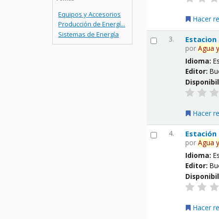
Equipos y Accesorios
Hacer r
Producción de Energí...
Sistemas de Energía
3.
Estacion
por
Agua
Idioma:
E
Editor:
Bu
Disponibi
Hacer r
4.
Estación
por
Agua
Idioma:
E
Editor:
Bu
Disponibi
Hacer r