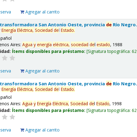
eserva
Agregar al carrito
 transformadora San Antonio Oeste, provincia
de
Río Negro
y
Energía
Eléctrica,
Sociedad
de
l
Estado
.
spañol
enos Aires:
Agua
y
energía
eléctrica,
sociedad
de
l
estado
, 1988
lidad:
Ítems disponibles para préstamo:
Signatura topográfica:
62
eserva
Agregar al carrito
 transformadora San Antonio Oeste, provincia
de
Río Negro
y
Energía
Eléctrica,
Sociedad
de
l
Estado
.
spañol
enos Aires:
Agua
y
Energía
Eléctrica,
Sociedad
de
l
Estado
, 1998
lidad:
Ítems disponibles para préstamo:
Signatura topográfica:
62
eserva
Agregar al carrito