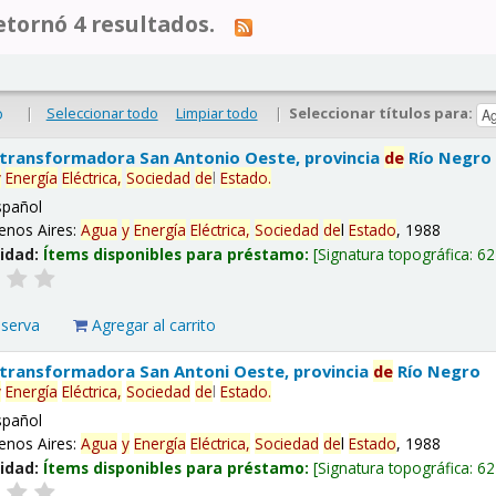
tornó 4 resultados.
|
Seleccionar todo
Limpiar todo
|
Seleccionar títulos para:
o
 transformadora San Antonio Oeste, provincia
de
Río Negro
y
Energía
Eléctrica,
Sociedad
de
l
Estado
.
spañol
enos Aires:
Agua
y
Energía
Eléctrica,
Sociedad
de
l
Estado
, 1988
lidad:
Ítems disponibles para préstamo:
Signatura topográfica:
62
eserva
Agregar al carrito
 transformadora San Antoni Oeste, provincia
de
Río Negro
y
Energía
Eléctrica,
Sociedad
de
l
Estado
.
spañol
enos Aires:
Agua
y
Energía
Eléctrica,
Sociedad
de
l
Estado
, 1988
lidad:
Ítems disponibles para préstamo:
Signatura topográfica:
62