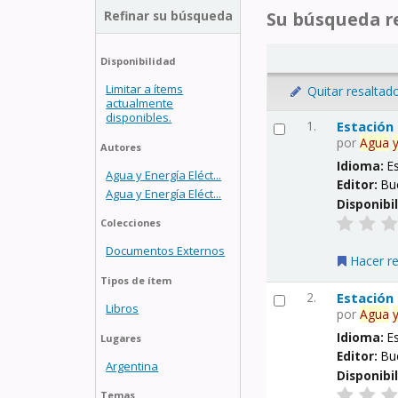
Refinar su búsqueda
Su búsqueda re
Disponibilidad
Limitar a ítems
Quitar resaltad
actualmente
disponibles.
1.
Estación
por
Agua
Autores
Idioma:
E
Agua y Energía Eléct...
Editor:
Bu
Agua y Energía Eléct...
Disponibi
Colecciones
Documentos Externos
Hacer r
Tipos de ítem
2.
Estación
Libros
por
Agua
Idioma:
E
Lugares
Editor:
Bu
Argentina
Disponibi
Temas