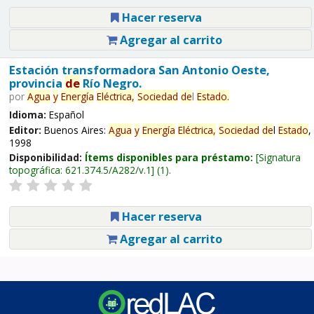
Hacer reserva
Agregar al carrito
Estación transformadora San Antonio Oeste,
provincia
de
Río Negro.
por
Agua
y
Energía
Eléctrica,
Sociedad
de
l
Estado
.
Idioma:
Español
Editor:
Buenos Aires:
Agua
y
Energía
Eléctrica,
Sociedad
de
l
Estado
,
1998
Disponibilidad:
Ítems disponibles para préstamo:
Signatura
topográfica:
621.374.5/A282/v.1
(1).
Hacer reserva
Agregar al carrito