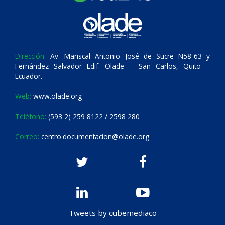
Dirección:
Av. Mariscal Antonio José de Sucre N58-63 y
Fernández Salvador Edif. Olade – San Carlos, Quito –
Ecuador.
Web:
www.olade.org
Teléfono:
(593 2) 259 8122 / 2598 280
Correo:
centro.documentacion@olade.org
Tweets by cubemediaco