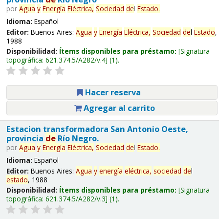
por
Agua
y
Energía
Eléctrica,
Sociedad
de
l
Estado
.
Idioma:
Español
Editor:
Buenos Aires:
Agua
y
Energía
Eléctrica,
Sociedad
de
l
Estado
,
1988
Disponibilidad:
Ítems disponibles para préstamo:
Signatura
topográfica:
621.374.5/A282/v.4
(1).
Hacer reserva
Agregar al carrito
Estacion transformadora San Antonio Oeste,
provincia
de
Río Negro.
por
Agua
y
Energía
Eléctrica,
Sociedad
de
l
Estado
.
Idioma:
Español
Editor:
Buenos Aires:
Agua
y
energía
eléctrica,
sociedad
de
l
estado
, 1988
Disponibilidad:
Ítems disponibles para préstamo:
Signatura
topográfica:
621.374.5/A282/v.3
(1).