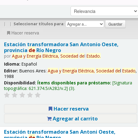
|
|
Seleccionar títulos para:
Hacer reserva
Estación transformadora San Antonio Oeste,
provincia
de
Río Negro
por
Agua
y
Energía
Eléctrica,
Sociedad
de
l
Estado
.
Idioma:
Español
Editor:
Buenos Aires:
Agua
y
Energía
Eléctrica,
Sociedad
de
l
Estado
,
1988
Disponibilidad:
Ítems disponibles para préstamo:
Signatura
topográfica:
621.374.5/A282/v.2
(3).
Hacer reserva
Agregar al carrito
Estación transformadora San Antoni Oeste,
provincia
de
Río Negro