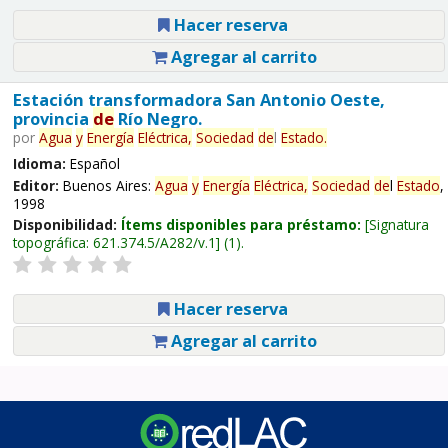
Hacer reserva
Agregar al carrito
Estación transformadora San Antonio Oeste,
provincia
de
Río Negro.
por
Agua
y
Energía
Eléctrica,
Sociedad
de
l
Estado
.
Idioma:
Español
Editor:
Buenos Aires:
Agua
y
Energía
Eléctrica,
Sociedad
de
l
Estado
,
1998
Disponibilidad:
Ítems disponibles para préstamo:
Signatura
topográfica:
621.374.5/A282/v.1
(1).
Hacer reserva
Agregar al carrito