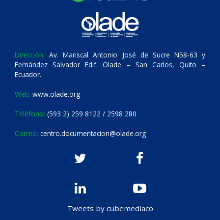
Dirección:
Av. Mariscal Antonio José de Sucre N58-63 y
Fernández Salvador Edif. Olade – San Carlos, Quito –
Ecuador.
Web:
www.olade.org
Teléfono:
(593 2) 259 8122 / 2598 280
Correo:
centro.documentacion@olade.org
Tweets by cubemediaco