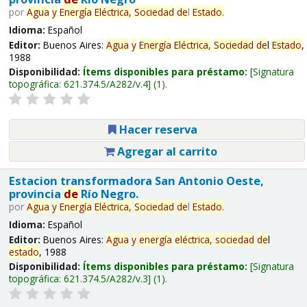
por
Agua
y
Energía
Eléctrica,
Sociedad
de
l
Estado
.
Idioma:
Español
Editor:
Buenos Aires:
Agua
y
Energía
Eléctrica,
Sociedad
de
l
Estado
,
1988
Disponibilidad:
Ítems disponibles para préstamo:
Signatura
topográfica:
621.374.5/A282/v.4
(1).
Hacer reserva
Agregar al carrito
Estacion transformadora San Antonio Oeste,
provincia
de
Río Negro.
por
Agua
y
Energía
Eléctrica,
Sociedad
de
l
Estado
.
Idioma:
Español
Editor:
Buenos Aires:
Agua
y
energía
eléctrica,
sociedad
de
l
estado
, 1988
Disponibilidad:
Ítems disponibles para préstamo:
Signatura
topográfica:
621.374.5/A282/v.3
(1).