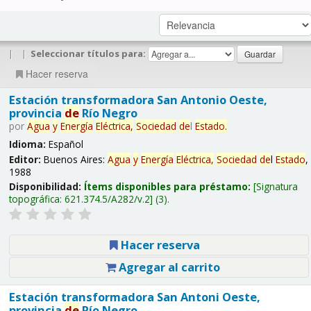
|
|
Seleccionar títulos para:
Hacer reserva
Estación transformadora San Antonio Oeste,
provincia
de
Río Negro
por
Agua
y
Energía
Eléctrica,
Sociedad
de
l
Estado
.
Idioma:
Español
Editor:
Buenos Aires:
Agua
y
Energía
Eléctrica,
Sociedad
de
l
Estado
,
1988
Disponibilidad:
Ítems disponibles para préstamo:
Signatura
topográfica:
621.374.5/A282/v.2
(3).
Hacer reserva
Agregar al carrito
Estación transformadora San Antoni Oeste,
provincia
de
Río Negro