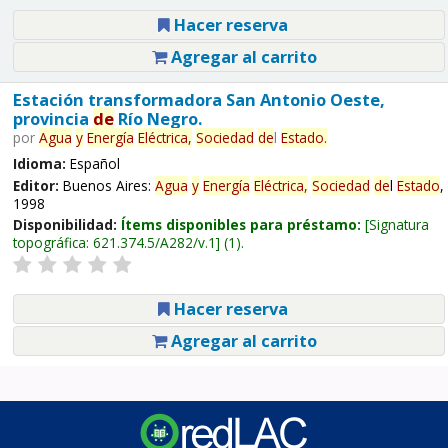
Hacer reserva
Agregar al carrito
Estación transformadora San Antonio Oeste,
provincia
de
Río Negro.
por
Agua
y
Energía
Eléctrica,
Sociedad
de
l
Estado
.
Idioma:
Español
Editor:
Buenos Aires:
Agua
y
Energía
Eléctrica,
Sociedad
de
l
Estado
,
1998
Disponibilidad:
Ítems disponibles para préstamo:
Signatura
topográfica:
621.374.5/A282/v.1
(1).
Hacer reserva
Agregar al carrito