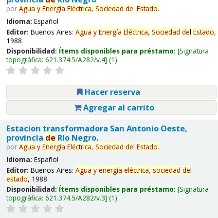
por
Agua
y
Energía
Eléctrica,
Sociedad
de
l
Estado
.
Idioma:
Español
Editor:
Buenos Aires:
Agua
y
Energía
Eléctrica,
Sociedad
de
l
Estado
,
1988
Disponibilidad:
Ítems disponibles para préstamo:
Signatura
topográfica:
621.374.5/A282/v.4
(1).
Hacer reserva
Agregar al carrito
Estacion transformadora San Antonio Oeste,
provincia
de
Río Negro.
por
Agua
y
Energía
Eléctrica,
Sociedad
de
l
Estado
.
Idioma:
Español
Editor:
Buenos Aires:
Agua
y
energía
eléctrica,
sociedad
de
l
estado
, 1988
Disponibilidad:
Ítems disponibles para préstamo:
Signatura
topográfica:
621.374.5/A282/v.3
(1).