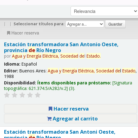
|
|
Seleccionar títulos para:
Hacer reserva
Estación transformadora San Antonio Oeste,
provincia
de
Río Negro
por
Agua
y
Energía
Eléctrica,
Sociedad
de
l
Estado
.
Idioma:
Español
Editor:
Buenos Aires:
Agua
y
Energía
Eléctrica,
Sociedad
de
l
Estado
,
1988
Disponibilidad:
Ítems disponibles para préstamo:
Signatura
topográfica:
621.374.5/A282/v.2
(3).
Hacer reserva
Agregar al carrito
Estación transformadora San Antoni Oeste,
provincia
de
Río Negro