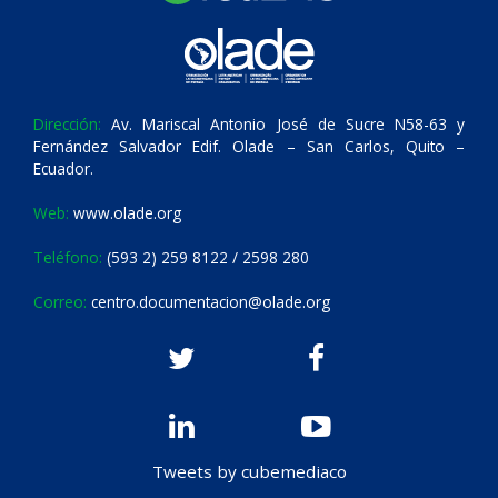
Dirección:
Av. Mariscal Antonio José de Sucre N58-63 y
Fernández Salvador Edif. Olade – San Carlos, Quito –
Ecuador.
Web:
www.olade.org
Teléfono:
(593 2) 259 8122 / 2598 280
Correo:
centro.documentacion@olade.org
Tweets by cubemediaco