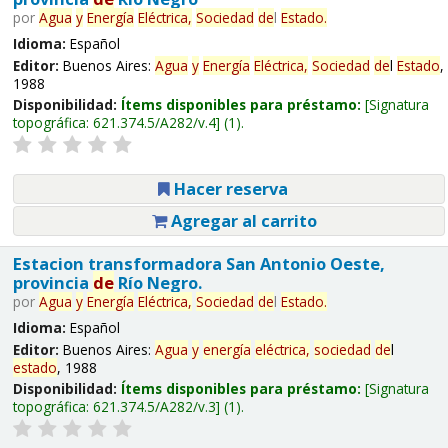
por
Agua
y
Energía
Eléctrica,
Sociedad
de
l
Estado
.
Idioma:
Español
Editor:
Buenos Aires:
Agua
y
Energía
Eléctrica,
Sociedad
de
l
Estado
,
1988
Disponibilidad:
Ítems disponibles para préstamo:
Signatura
topográfica:
621.374.5/A282/v.4
(1).
Hacer reserva
Agregar al carrito
Estacion transformadora San Antonio Oeste,
provincia
de
Río Negro.
por
Agua
y
Energía
Eléctrica,
Sociedad
de
l
Estado
.
Idioma:
Español
Editor:
Buenos Aires:
Agua
y
energía
eléctrica,
sociedad
de
l
estado
, 1988
Disponibilidad:
Ítems disponibles para préstamo:
Signatura
topográfica:
621.374.5/A282/v.3
(1).