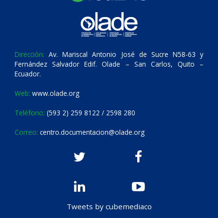
Dirección:
Av. Mariscal Antonio José de Sucre N58-63 y
Fernández Salvador Edif. Olade – San Carlos, Quito –
Ecuador.
Web:
www.olade.org
Teléfono:
(593 2) 259 8122 / 2598 280
Correo:
centro.documentacion@olade.org
Tweets by cubemediaco