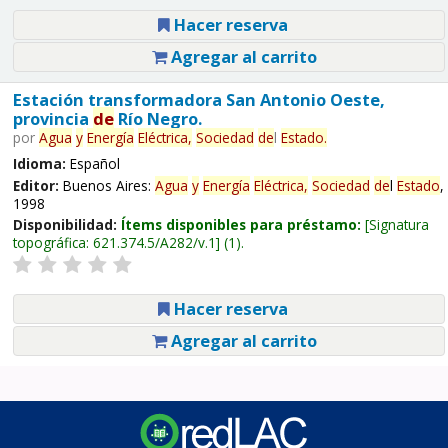
Hacer reserva
Agregar al carrito
Estación transformadora San Antonio Oeste,
provincia
de
Río Negro.
por
Agua
y
Energía
Eléctrica,
Sociedad
de
l
Estado
.
Idioma:
Español
Editor:
Buenos Aires:
Agua
y
Energía
Eléctrica,
Sociedad
de
l
Estado
,
1998
Disponibilidad:
Ítems disponibles para préstamo:
Signatura
topográfica:
621.374.5/A282/v.1
(1).
Hacer reserva
Agregar al carrito