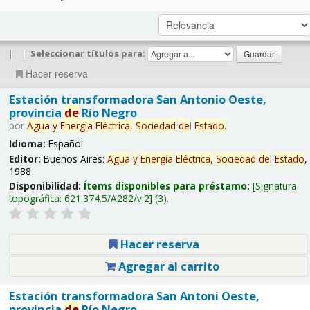
|
|
Seleccionar títulos para:
Hacer reserva
Estación transformadora San Antonio Oeste,
provincia
de
Río Negro
por
Agua
y
Energía
Eléctrica,
Sociedad
de
l
Estado
.
Idioma:
Español
Editor:
Buenos Aires:
Agua
y
Energía
Eléctrica,
Sociedad
de
l
Estado
,
1988
Disponibilidad:
Ítems disponibles para préstamo:
Signatura
topográfica:
621.374.5/A282/v.2
(3).
Hacer reserva
Agregar al carrito
Estación transformadora San Antoni Oeste,
provincia
de
Río Negro