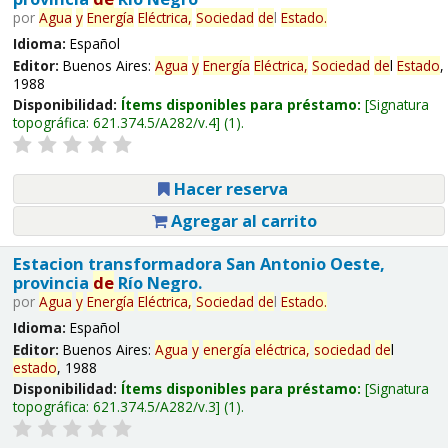
por
Agua
y
Energía
Eléctrica,
Sociedad
de
l
Estado
.
Idioma:
Español
Editor:
Buenos Aires:
Agua
y
Energía
Eléctrica,
Sociedad
de
l
Estado
,
1988
Disponibilidad:
Ítems disponibles para préstamo:
Signatura
topográfica:
621.374.5/A282/v.4
(1).
Hacer reserva
Agregar al carrito
Estacion transformadora San Antonio Oeste,
provincia
de
Río Negro.
por
Agua
y
Energía
Eléctrica,
Sociedad
de
l
Estado
.
Idioma:
Español
Editor:
Buenos Aires:
Agua
y
energía
eléctrica,
sociedad
de
l
estado
, 1988
Disponibilidad:
Ítems disponibles para préstamo:
Signatura
topográfica:
621.374.5/A282/v.3
(1).