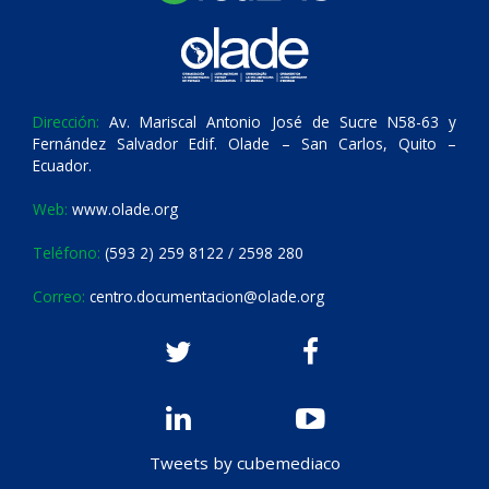
Dirección:
Av. Mariscal Antonio José de Sucre N58-63 y
Fernández Salvador Edif. Olade – San Carlos, Quito –
Ecuador.
Web:
www.olade.org
Teléfono:
(593 2) 259 8122 / 2598 280
Correo:
centro.documentacion@olade.org
Tweets by cubemediaco