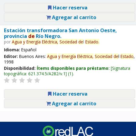
Hacer reserva
Agregar al carrito
Estación transformadora San Antonio Oeste,
provincia
de
Río Negro.
por
Agua
y
Energía
Eléctrica,
Sociedad
de
l
Estado
.
Idioma:
Español
Editor:
Buenos Aires:
Agua
y
Energía
Eléctrica,
Sociedad
de
l
Estado
,
1998
Disponibilidad:
Ítems disponibles para préstamo:
Signatura
topográfica:
621.374.5/A282/v.1
(1).
Hacer reserva
Agregar al carrito