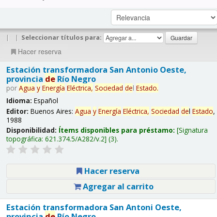
|
|
Seleccionar títulos para:
Hacer reserva
Estación transformadora San Antonio Oeste,
provincia
de
Río Negro
por
Agua
y
Energía
Eléctrica,
Sociedad
de
l
Estado
.
Idioma:
Español
Editor:
Buenos Aires:
Agua
y
Energía
Eléctrica,
Sociedad
de
l
Estado
,
1988
Disponibilidad:
Ítems disponibles para préstamo:
Signatura
topográfica:
621.374.5/A282/v.2
(3).
Hacer reserva
Agregar al carrito
Estación transformadora San Antoni Oeste,
provincia
de
Río Negro