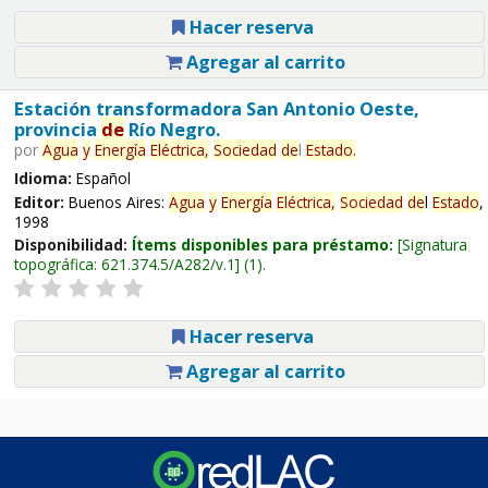
Hacer reserva
Agregar al carrito
Estación transformadora San Antonio Oeste,
provincia
de
Río Negro.
por
Agua
y
Energía
Eléctrica,
Sociedad
de
l
Estado
.
Idioma:
Español
Editor:
Buenos Aires:
Agua
y
Energía
Eléctrica,
Sociedad
de
l
Estado
,
1998
Disponibilidad:
Ítems disponibles para préstamo:
Signatura
topográfica:
621.374.5/A282/v.1
(1).
Hacer reserva
Agregar al carrito