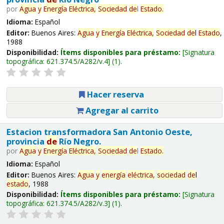
por
Agua
y
Energía
Eléctrica,
Sociedad
de
l
Estado
.
Idioma:
Español
Editor:
Buenos Aires:
Agua
y
Energía
Eléctrica,
Sociedad
de
l
Estado
,
1988
Disponibilidad:
Ítems disponibles para préstamo:
Signatura
topográfica:
621.374.5/A282/v.4
(1).
Hacer reserva
Agregar al carrito
Estacion transformadora San Antonio Oeste,
provincia
de
Río Negro.
por
Agua
y
Energía
Eléctrica,
Sociedad
de
l
Estado
.
Idioma:
Español
Editor:
Buenos Aires:
Agua
y
energía
eléctrica,
sociedad
de
l
estado
, 1988
Disponibilidad:
Ítems disponibles para préstamo:
Signatura
topográfica:
621.374.5/A282/v.3
(1).