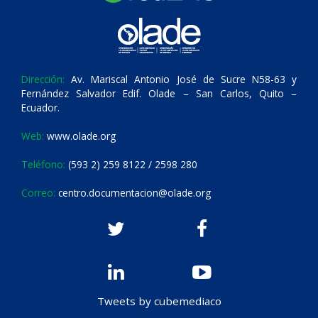
Dirección:
Av. Mariscal Antonio José de Sucre N58-63 y
Fernández Salvador Edif. Olade – San Carlos, Quito –
Ecuador.
Web:
www.olade.org
Teléfono:
(593 2) 259 8122 / 2598 280
Correo:
centro.documentacion@olade.org
Tweets by cubemediaco