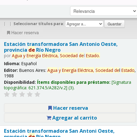
|
|
Seleccionar títulos para:
Hacer reserva
Estación transformadora San Antonio Oeste,
provincia
de
Río Negro
por
Agua
y
Energía
Eléctrica,
Sociedad
de
l
Estado
.
Idioma:
Español
Editor:
Buenos Aires:
Agua
y
Energía
Eléctrica,
Sociedad
de
l
Estado
,
1988
Disponibilidad:
Ítems disponibles para préstamo:
Signatura
topográfica:
621.374.5/A282/v.2
(3).
Hacer reserva
Agregar al carrito
Estación transformadora San Antoni Oeste,
provincia
de
Río Negro