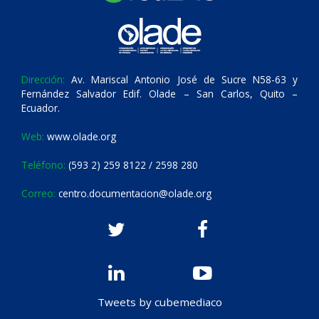
Dirección:
Av. Mariscal Antonio José de Sucre N58-63 y
Fernández Salvador Edif. Olade – San Carlos, Quito –
Ecuador.
Web:
www.olade.org
Teléfono:
(593 2) 259 8122 / 2598 280
Correo:
centro.documentacion@olade.org
Tweets by cubemediaco