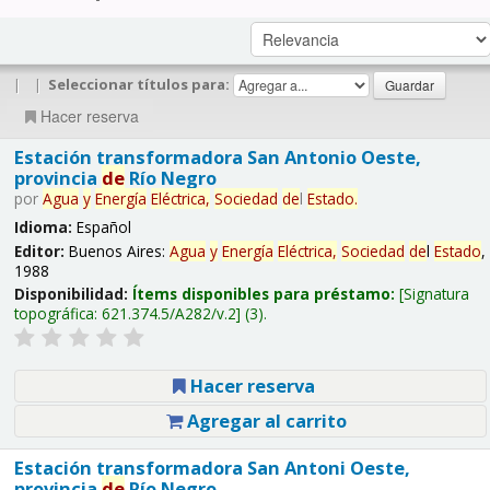
|
|
Seleccionar títulos para:
Hacer reserva
Estación transformadora San Antonio Oeste,
provincia
de
Río Negro
por
Agua
y
Energía
Eléctrica,
Sociedad
de
l
Estado
.
Idioma:
Español
Editor:
Buenos Aires:
Agua
y
Energía
Eléctrica,
Sociedad
de
l
Estado
,
1988
Disponibilidad:
Ítems disponibles para préstamo:
Signatura
topográfica:
621.374.5/A282/v.2
(3).
Hacer reserva
Agregar al carrito
Estación transformadora San Antoni Oeste,
provincia
de
Río Negro