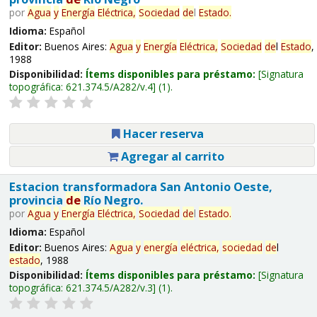
por
Agua
y
Energía
Eléctrica,
Sociedad
de
l
Estado
.
Idioma:
Español
Editor:
Buenos Aires:
Agua
y
Energía
Eléctrica,
Sociedad
de
l
Estado
,
1988
Disponibilidad:
Ítems disponibles para préstamo:
Signatura
topográfica:
621.374.5/A282/v.4
(1).
Hacer reserva
Agregar al carrito
Estacion transformadora San Antonio Oeste,
provincia
de
Río Negro.
por
Agua
y
Energía
Eléctrica,
Sociedad
de
l
Estado
.
Idioma:
Español
Editor:
Buenos Aires:
Agua
y
energía
eléctrica,
sociedad
de
l
estado
, 1988
Disponibilidad:
Ítems disponibles para préstamo:
Signatura
topográfica:
621.374.5/A282/v.3
(1).