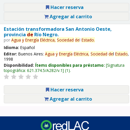
Hacer reserva
Agregar al carrito
Estación transformadora San Antonio Oeste,
provincia
de
Río Negro.
por
Agua
y
Energía
Eléctrica,
Sociedad
de
l
Estado
.
Idioma:
Español
Editor:
Buenos Aires:
Agua
y
Energía
Eléctrica,
Sociedad
de
l
Estado
,
1998
Disponibilidad:
Ítems disponibles para préstamo:
Signatura
topográfica:
621.374.5/A282/v.1
(1).
Hacer reserva
Agregar al carrito