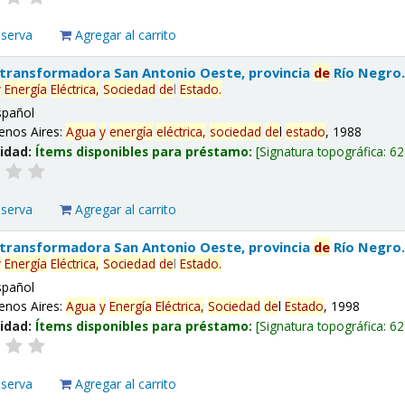
eserva
Agregar al carrito
 transformadora San Antonio Oeste, provincia
de
Río Negro
y
Energía
Eléctrica,
Sociedad
de
l
Estado
.
spañol
enos Aires:
Agua
y
energía
eléctrica,
sociedad
de
l
estado
, 1988
lidad:
Ítems disponibles para préstamo:
Signatura topográfica:
62
eserva
Agregar al carrito
 transformadora San Antonio Oeste, provincia
de
Río Negro
y
Energía
Eléctrica,
Sociedad
de
l
Estado
.
spañol
enos Aires:
Agua
y
Energía
Eléctrica,
Sociedad
de
l
Estado
, 1998
lidad:
Ítems disponibles para préstamo:
Signatura topográfica:
62
eserva
Agregar al carrito