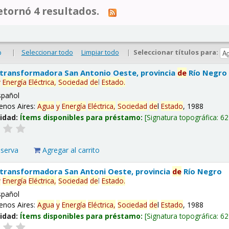
tornó 4 resultados.
|
Seleccionar todo
Limpiar todo
|
Seleccionar títulos para:
o
 transformadora San Antonio Oeste, provincia
de
Río Negro
y
Energía
Eléctrica,
Sociedad
de
l
Estado
.
spañol
enos Aires:
Agua
y
Energía
Eléctrica,
Sociedad
de
l
Estado
, 1988
lidad:
Ítems disponibles para préstamo:
Signatura topográfica:
62
eserva
Agregar al carrito
 transformadora San Antoni Oeste, provincia
de
Río Negro
y
Energía
Eléctrica,
Sociedad
de
l
Estado
.
spañol
enos Aires:
Agua
y
Energía
Eléctrica,
Sociedad
de
l
Estado
, 1988
lidad:
Ítems disponibles para préstamo:
Signatura topográfica:
62