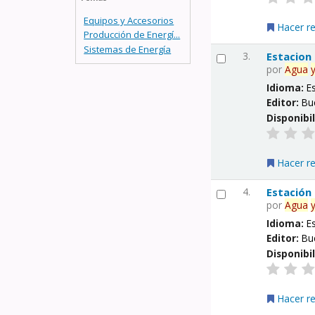
Equipos y Accesorios
Hacer r
Producción de Energí...
Sistemas de Energía
3.
Estacion
por
Agua
Idioma:
E
Editor:
Bu
Disponibi
Hacer r
4.
Estación
por
Agua
Idioma:
E
Editor:
Bu
Disponibi
Hacer r