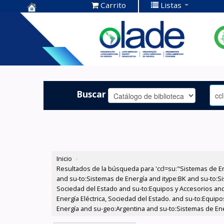
Carrito
Listas
Centro de
Documentación
OLADE -
Buscar
Inicio
›
Resultados de la búsqueda para 'ccl=su:"Sistemas de E
and su-to:Sistemas de Energía and itype:BK and su-to:Si
Sociedad del Estado and su-to:Equipos y Accesorios and
Energía Eléctrica, Sociedad del Estado. and su-to:Equip
Energía and su-geo:Argentina and su-to:Sistemas de Ene