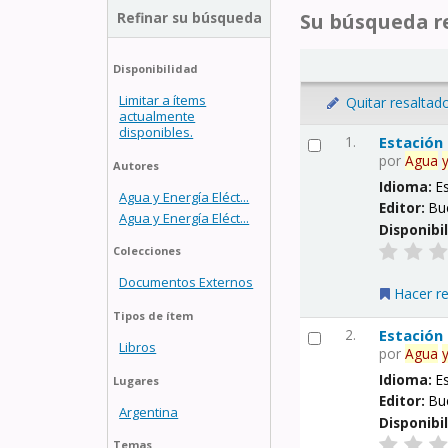
Refinar su búsqueda
Su búsqueda re
Disponibilidad
Limitar a ítems
Quitar resaltad
actualmente
disponibles.
1.
Estación
por
Agua
Autores
Idioma:
E
Agua y Energía Eléct...
Editor:
Bu
Agua y Energía Eléct...
Disponibi
Colecciones
Documentos Externos
Hacer r
Tipos de ítem
2.
Estación
Libros
por
Agua
Idioma:
E
Lugares
Editor:
Bu
Argentina
Disponibi
Temas