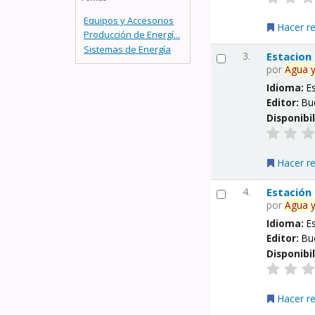
Equipos y Accesorios
Hacer r
Producción de Energí...
Sistemas de Energía
3.
Estacion
por
Agua
Idioma:
E
Editor:
Bu
Disponibi
Hacer r
4.
Estación
por
Agua
Idioma:
E
Editor:
Bu
Disponibi
Hacer r