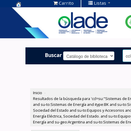
Carrito
Listas
Centro de
Documentación
OLADE -
Buscar
Inicio
›
Resultados de la búsqueda para 'ccl=su:"Sistemas de E
and su-to:Sistemas de Energía and itype:BK and su-to:Si
Sociedad del Estado and su-to:Equipos y Accesorios and
Energía Eléctrica, Sociedad del Estado. and su-to:Equip
Energía and su-geo:Argentina and su-to:Sistemas de Ene