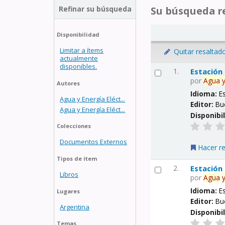
Refinar su búsqueda
Su búsqueda re
Disponibilidad
Limitar a ítems
Quitar resaltad
actualmente
disponibles.
1.
Estación
por
Agua
Autores
Idioma:
E
Agua y Energía Eléct...
Editor:
Bu
Agua y Energía Eléct...
Disponibi
Colecciones
Documentos Externos
Hacer r
Tipos de ítem
2.
Estación
Libros
por
Agua
Idioma:
E
Lugares
Editor:
Bu
Argentina
Disponibi
Temas