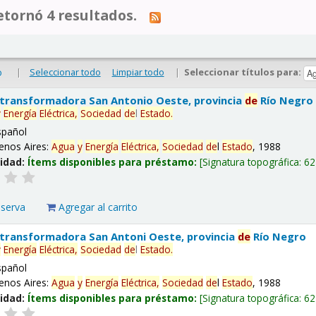
tornó 4 resultados.
|
Seleccionar todo
Limpiar todo
|
Seleccionar títulos para:
o
 transformadora San Antonio Oeste, provincia
de
Río Negro
y
Energía
Eléctrica,
Sociedad
de
l
Estado
.
spañol
enos Aires:
Agua
y
Energía
Eléctrica,
Sociedad
de
l
Estado
, 1988
lidad:
Ítems disponibles para préstamo:
Signatura topográfica:
62
eserva
Agregar al carrito
 transformadora San Antoni Oeste, provincia
de
Río Negro
y
Energía
Eléctrica,
Sociedad
de
l
Estado
.
spañol
enos Aires:
Agua
y
Energía
Eléctrica,
Sociedad
de
l
Estado
, 1988
lidad:
Ítems disponibles para préstamo:
Signatura topográfica:
62