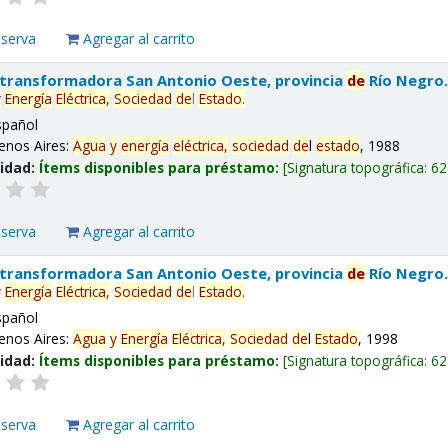
eserva
Agregar al carrito
 transformadora San Antonio Oeste, provincia
de
Río Negro
y
Energía
Eléctrica,
Sociedad
de
l
Estado
.
spañol
enos Aires:
Agua
y
energía
eléctrica,
sociedad
de
l
estado
, 1988
lidad:
Ítems disponibles para préstamo:
Signatura topográfica:
62
eserva
Agregar al carrito
 transformadora San Antonio Oeste, provincia
de
Río Negro
y
Energía
Eléctrica,
Sociedad
de
l
Estado
.
spañol
enos Aires:
Agua
y
Energía
Eléctrica,
Sociedad
de
l
Estado
, 1998
lidad:
Ítems disponibles para préstamo:
Signatura topográfica:
62
eserva
Agregar al carrito