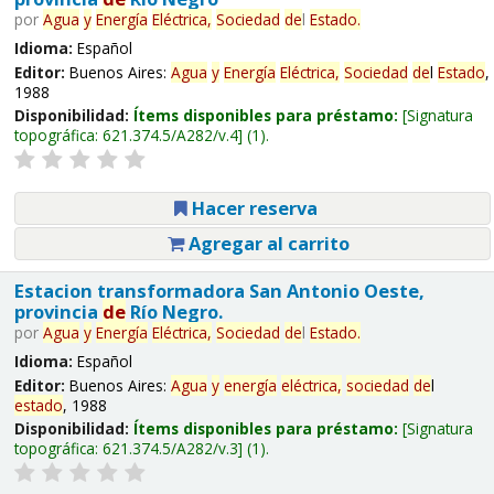
por
Agua
y
Energía
Eléctrica,
Sociedad
de
l
Estado
.
Idioma:
Español
Editor:
Buenos Aires:
Agua
y
Energía
Eléctrica,
Sociedad
de
l
Estado
,
1988
Disponibilidad:
Ítems disponibles para préstamo:
Signatura
topográfica:
621.374.5/A282/v.4
(1).
Hacer reserva
Agregar al carrito
Estacion transformadora San Antonio Oeste,
provincia
de
Río Negro.
por
Agua
y
Energía
Eléctrica,
Sociedad
de
l
Estado
.
Idioma:
Español
Editor:
Buenos Aires:
Agua
y
energía
eléctrica,
sociedad
de
l
estado
, 1988
Disponibilidad:
Ítems disponibles para préstamo:
Signatura
topográfica:
621.374.5/A282/v.3
(1).