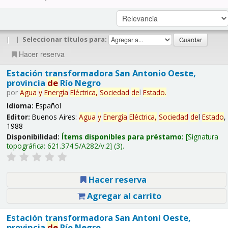
|
|
Seleccionar títulos para:
Hacer reserva
Estación transformadora San Antonio Oeste,
provincia
de
Río Negro
por
Agua
y
Energía
Eléctrica,
Sociedad
de
l
Estado
.
Idioma:
Español
Editor:
Buenos Aires:
Agua
y
Energía
Eléctrica,
Sociedad
de
l
Estado
,
1988
Disponibilidad:
Ítems disponibles para préstamo:
Signatura
topográfica:
621.374.5/A282/v.2
(3).
Hacer reserva
Agregar al carrito
Estación transformadora San Antoni Oeste,
provincia
de
Río Negro