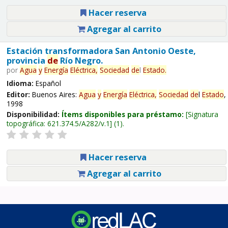
Hacer reserva
Agregar al carrito
Estación transformadora San Antonio Oeste,
provincia
de
Río Negro.
por
Agua
y
Energía
Eléctrica,
Sociedad
de
l
Estado
.
Idioma:
Español
Editor:
Buenos Aires:
Agua
y
Energía
Eléctrica,
Sociedad
de
l
Estado
,
1998
Disponibilidad:
Ítems disponibles para préstamo:
Signatura
topográfica:
621.374.5/A282/v.1
(1).
Hacer reserva
Agregar al carrito