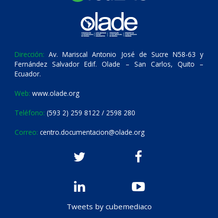
Dirección:
Av. Mariscal Antonio José de Sucre N58-63 y
Fernández Salvador Edif. Olade – San Carlos, Quito –
Ecuador.
Web:
www.olade.org
Teléfono:
(593 2) 259 8122 / 2598 280
Correo:
centro.documentacion@olade.org
Tweets by cubemediaco