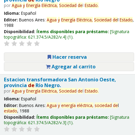
por
Agua
y
Energía
Eléctrica,
Sociedad
de
l
Estado
.
Idioma:
Español
Editor:
Buenos Aires:
Agua
y
Energía
Eléctrica,
Sociedad
de
l
Estado
,
1988
Disponibilidad:
Ítems disponibles para préstamo:
Signatura
topográfica:
621.374.5/A282/v.4
(1).
Hacer reserva
Agregar al carrito
Estacion transformadora San Antonio Oeste,
provincia
de
Río Negro.
por
Agua
y
Energía
Eléctrica,
Sociedad
de
l
Estado
.
Idioma:
Español
Editor:
Buenos Aires:
Agua
y
energía
eléctrica,
sociedad
de
l
estado
, 1988
Disponibilidad:
Ítems disponibles para préstamo:
Signatura
topográfica:
621.374.5/A282/v.3
(1).