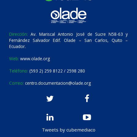
Dirección:
Av. Mariscal Antonio José de Sucre N58-63 y
Fernández Salvador Edif. Olade – San Carlos, Quito –
Ecuador.
Web:
www.olade.org
Teléfono:
(593 2) 259 8122 / 2598 280
Correo:
centro.documentacion@olade.org
Tweets by cubemediaco