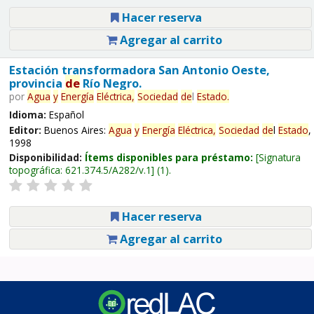
Hacer reserva
Agregar al carrito
Estación transformadora San Antonio Oeste,
provincia
de
Río Negro.
por
Agua
y
Energía
Eléctrica,
Sociedad
de
l
Estado
.
Idioma:
Español
Editor:
Buenos Aires:
Agua
y
Energía
Eléctrica,
Sociedad
de
l
Estado
,
1998
Disponibilidad:
Ítems disponibles para préstamo:
Signatura
topográfica:
621.374.5/A282/v.1
(1).
Hacer reserva
Agregar al carrito