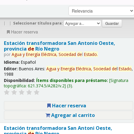
|
|
Seleccionar títulos para:
Hacer reserva
Estación transformadora San Antonio Oeste,
provincia
de
Río Negro
por
Agua
y
Energía
Eléctrica,
Sociedad
de
l
Estado
.
Idioma:
Español
Editor:
Buenos Aires:
Agua
y
Energía
Eléctrica,
Sociedad
de
l
Estado
,
1988
Disponibilidad:
Ítems disponibles para préstamo:
Signatura
topográfica:
621.374.5/A282/v.2
(3).
Hacer reserva
Agregar al carrito
Estación transformadora San Antoni Oeste,
provincia
de
Río Negro