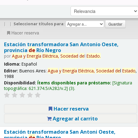
|
|
Seleccionar títulos para:
Hacer reserva
Estación transformadora San Antonio Oeste,
provincia
de
Río Negro
por
Agua
y
Energía
Eléctrica,
Sociedad
de
l
Estado
.
Idioma:
Español
Editor:
Buenos Aires:
Agua
y
Energía
Eléctrica,
Sociedad
de
l
Estado
,
1988
Disponibilidad:
Ítems disponibles para préstamo:
Signatura
topográfica:
621.374.5/A282/v.2
(3).
Hacer reserva
Agregar al carrito
Estación transformadora San Antoni Oeste,
provincia
de
Río Negro