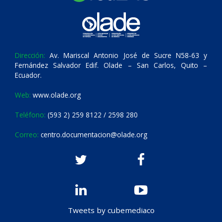
Dirección:
Av. Mariscal Antonio José de Sucre N58-63 y
Fernández Salvador Edif. Olade – San Carlos, Quito –
Ecuador.
Web:
www.olade.org
Teléfono:
(593 2) 259 8122 / 2598 280
Correo:
centro.documentacion@olade.org
Tweets by cubemediaco