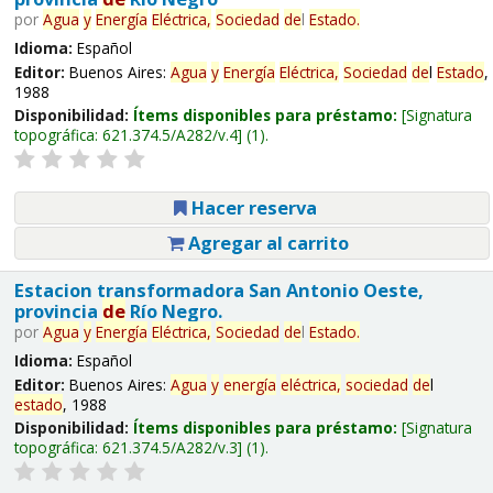
por
Agua
y
Energía
Eléctrica,
Sociedad
de
l
Estado
.
Idioma:
Español
Editor:
Buenos Aires:
Agua
y
Energía
Eléctrica,
Sociedad
de
l
Estado
,
1988
Disponibilidad:
Ítems disponibles para préstamo:
Signatura
topográfica:
621.374.5/A282/v.4
(1).
Hacer reserva
Agregar al carrito
Estacion transformadora San Antonio Oeste,
provincia
de
Río Negro.
por
Agua
y
Energía
Eléctrica,
Sociedad
de
l
Estado
.
Idioma:
Español
Editor:
Buenos Aires:
Agua
y
energía
eléctrica,
sociedad
de
l
estado
, 1988
Disponibilidad:
Ítems disponibles para préstamo:
Signatura
topográfica:
621.374.5/A282/v.3
(1).