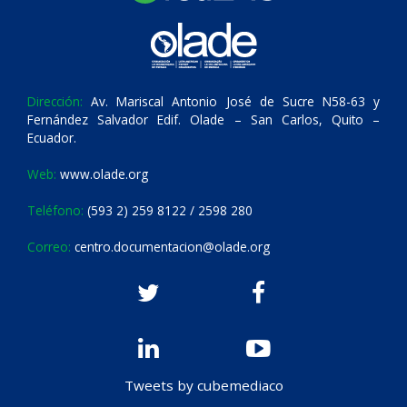
Dirección:
Av. Mariscal Antonio José de Sucre N58-63 y
Fernández Salvador Edif. Olade – San Carlos, Quito –
Ecuador.
Web:
www.olade.org
Teléfono:
(593 2) 259 8122 / 2598 280
Correo:
centro.documentacion@olade.org
Tweets by cubemediaco