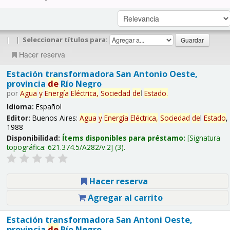
|
|
Seleccionar títulos para:
Hacer reserva
Estación transformadora San Antonio Oeste,
provincia
de
Río Negro
por
Agua
y
Energía
Eléctrica,
Sociedad
de
l
Estado
.
Idioma:
Español
Editor:
Buenos Aires:
Agua
y
Energía
Eléctrica,
Sociedad
de
l
Estado
,
1988
Disponibilidad:
Ítems disponibles para préstamo:
Signatura
topográfica:
621.374.5/A282/v.2
(3).
Hacer reserva
Agregar al carrito
Estación transformadora San Antoni Oeste,
provincia
de
Río Negro