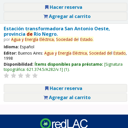
Hacer reserva
Agregar al carrito
Estación transformadora San Antonio Oeste,
provincia
de
Río Negro.
por
Agua
y
Energía
Eléctrica,
Sociedad
de
l
Estado
.
Idioma:
Español
Editor:
Buenos Aires:
Agua
y
Energía
Eléctrica,
Sociedad
de
l
Estado
,
1998
Disponibilidad:
Ítems disponibles para préstamo:
Signatura
topográfica:
621.374.5/A282/v.1
(1).
Hacer reserva
Agregar al carrito