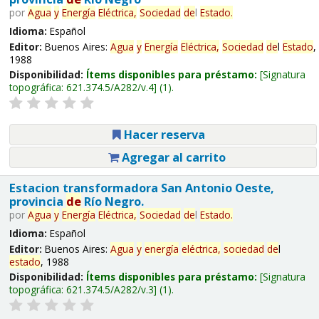
por
Agua
y
Energía
Eléctrica,
Sociedad
de
l
Estado
.
Idioma:
Español
Editor:
Buenos Aires:
Agua
y
Energía
Eléctrica,
Sociedad
de
l
Estado
,
1988
Disponibilidad:
Ítems disponibles para préstamo:
Signatura
topográfica:
621.374.5/A282/v.4
(1).
Hacer reserva
Agregar al carrito
Estacion transformadora San Antonio Oeste,
provincia
de
Río Negro.
por
Agua
y
Energía
Eléctrica,
Sociedad
de
l
Estado
.
Idioma:
Español
Editor:
Buenos Aires:
Agua
y
energía
eléctrica,
sociedad
de
l
estado
, 1988
Disponibilidad:
Ítems disponibles para préstamo:
Signatura
topográfica:
621.374.5/A282/v.3
(1).