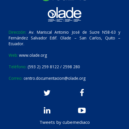
Dirección:
Av. Mariscal Antonio José de Sucre N58-63 y
Fernández Salvador Edif. Olade – San Carlos, Quito –
Ecuador.
Web:
www.olade.org
Teléfono:
(593 2) 259 8122 / 2598 280
Correo:
centro.documentacion@olade.org
Tweets by cubemediaco