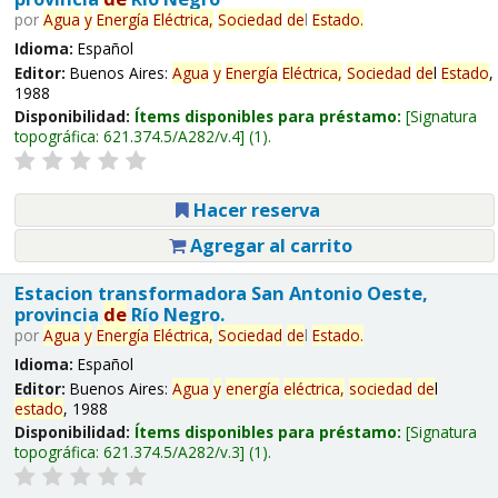
por
Agua
y
Energía
Eléctrica,
Sociedad
de
l
Estado
.
Idioma:
Español
Editor:
Buenos Aires:
Agua
y
Energía
Eléctrica,
Sociedad
de
l
Estado
,
1988
Disponibilidad:
Ítems disponibles para préstamo:
Signatura
topográfica:
621.374.5/A282/v.4
(1).
Hacer reserva
Agregar al carrito
Estacion transformadora San Antonio Oeste,
provincia
de
Río Negro.
por
Agua
y
Energía
Eléctrica,
Sociedad
de
l
Estado
.
Idioma:
Español
Editor:
Buenos Aires:
Agua
y
energía
eléctrica,
sociedad
de
l
estado
, 1988
Disponibilidad:
Ítems disponibles para préstamo:
Signatura
topográfica:
621.374.5/A282/v.3
(1).