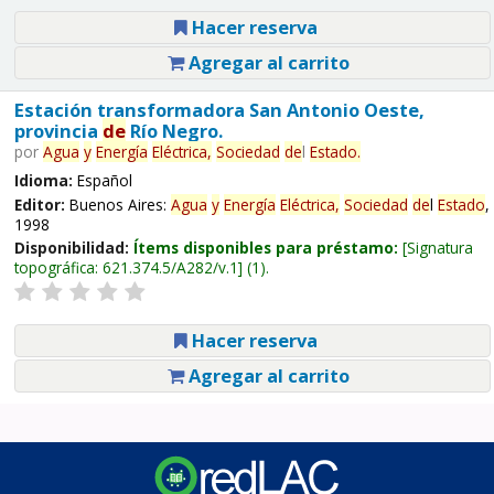
Hacer reserva
Agregar al carrito
Estación transformadora San Antonio Oeste,
provincia
de
Río Negro.
por
Agua
y
Energía
Eléctrica,
Sociedad
de
l
Estado
.
Idioma:
Español
Editor:
Buenos Aires:
Agua
y
Energía
Eléctrica,
Sociedad
de
l
Estado
,
1998
Disponibilidad:
Ítems disponibles para préstamo:
Signatura
topográfica:
621.374.5/A282/v.1
(1).
Hacer reserva
Agregar al carrito