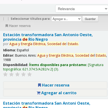
|
|
Seleccionar títulos para:
Hacer reserva
Estación transformadora San Antonio Oeste,
provincia
de
Río Negro
por
Agua
y
Energía
Eléctrica,
Sociedad
de
l
Estado
.
Idioma:
Español
Editor:
Buenos Aires:
Agua
y
Energía
Eléctrica,
Sociedad
de
l
Estado
,
1988
Disponibilidad:
Ítems disponibles para préstamo:
Signatura
topográfica:
621.374.5/A282/v.2
(3).
Hacer reserva
Agregar al carrito
Estación transformadora San Antoni Oeste,
provincia
de
Río Negro