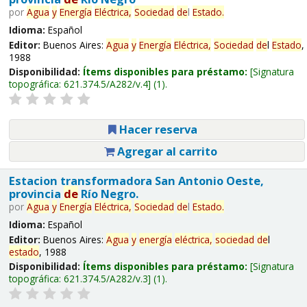
por
Agua
y
Energía
Eléctrica,
Sociedad
de
l
Estado
.
Idioma:
Español
Editor:
Buenos Aires:
Agua
y
Energía
Eléctrica,
Sociedad
de
l
Estado
,
1988
Disponibilidad:
Ítems disponibles para préstamo:
Signatura
topográfica:
621.374.5/A282/v.4
(1).
Hacer reserva
Agregar al carrito
Estacion transformadora San Antonio Oeste,
provincia
de
Río Negro.
por
Agua
y
Energía
Eléctrica,
Sociedad
de
l
Estado
.
Idioma:
Español
Editor:
Buenos Aires:
Agua
y
energía
eléctrica,
sociedad
de
l
estado
, 1988
Disponibilidad:
Ítems disponibles para préstamo:
Signatura
topográfica:
621.374.5/A282/v.3
(1).