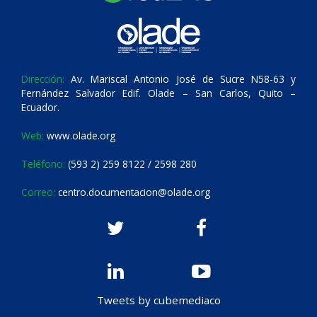
Dirección:
Av. Mariscal Antonio José de Sucre N58-63 y
Fernández Salvador Edif. Olade – San Carlos, Quito –
Ecuador.
Web:
www.olade.org
Teléfono:
(593 2) 259 8122 / 2598 280
Correo:
centro.documentacion@olade.org
Tweets by cubemediaco