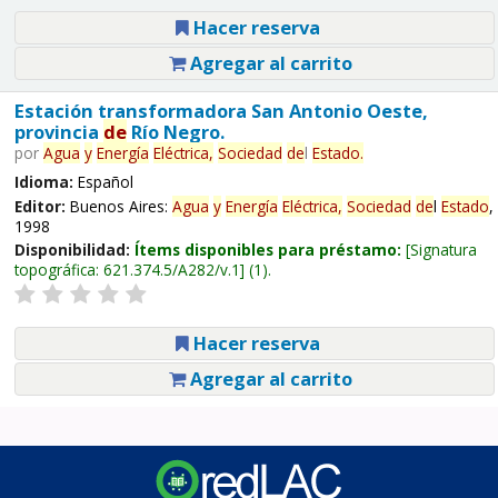
Hacer reserva
Agregar al carrito
Estación transformadora San Antonio Oeste,
provincia
de
Río Negro.
por
Agua
y
Energía
Eléctrica,
Sociedad
de
l
Estado
.
Idioma:
Español
Editor:
Buenos Aires:
Agua
y
Energía
Eléctrica,
Sociedad
de
l
Estado
,
1998
Disponibilidad:
Ítems disponibles para préstamo:
Signatura
topográfica:
621.374.5/A282/v.1
(1).
Hacer reserva
Agregar al carrito