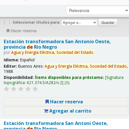
|
|
Seleccionar títulos para:
Hacer reserva
Estación transformadora San Antonio Oeste,
provincia
de
Río Negro
por
Agua
y
Energía
Eléctrica,
Sociedad
de
l
Estado
.
Idioma:
Español
Editor:
Buenos Aires:
Agua
y
Energía
Eléctrica,
Sociedad
de
l
Estado
,
1988
Disponibilidad:
Ítems disponibles para préstamo:
Signatura
topográfica:
621.374.5/A282/v.2
(3).
Hacer reserva
Agregar al carrito
Estación transformadora San Antoni Oeste,
provincia
de
Río Negro