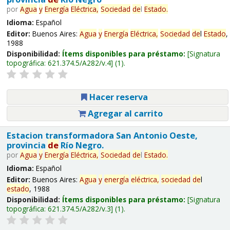
por
Agua
y
Energía
Eléctrica,
Sociedad
de
l
Estado
.
Idioma:
Español
Editor:
Buenos Aires:
Agua
y
Energía
Eléctrica,
Sociedad
de
l
Estado
,
1988
Disponibilidad:
Ítems disponibles para préstamo:
Signatura
topográfica:
621.374.5/A282/v.4
(1).
Hacer reserva
Agregar al carrito
Estacion transformadora San Antonio Oeste,
provincia
de
Río Negro.
por
Agua
y
Energía
Eléctrica,
Sociedad
de
l
Estado
.
Idioma:
Español
Editor:
Buenos Aires:
Agua
y
energía
eléctrica,
sociedad
de
l
estado
, 1988
Disponibilidad:
Ítems disponibles para préstamo:
Signatura
topográfica:
621.374.5/A282/v.3
(1).