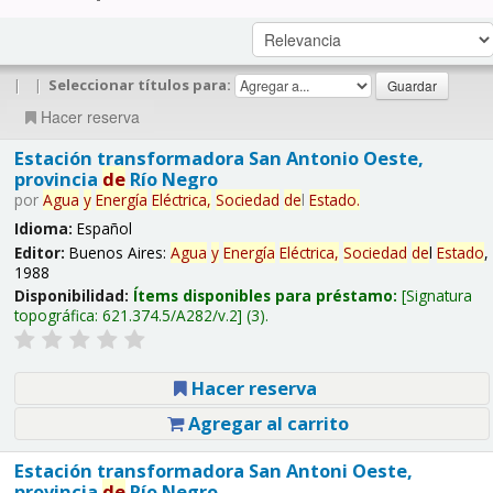
|
|
Seleccionar títulos para:
Hacer reserva
Estación transformadora San Antonio Oeste,
provincia
de
Río Negro
por
Agua
y
Energía
Eléctrica,
Sociedad
de
l
Estado
.
Idioma:
Español
Editor:
Buenos Aires:
Agua
y
Energía
Eléctrica,
Sociedad
de
l
Estado
,
1988
Disponibilidad:
Ítems disponibles para préstamo:
Signatura
topográfica:
621.374.5/A282/v.2
(3).
Hacer reserva
Agregar al carrito
Estación transformadora San Antoni Oeste,
provincia
de
Río Negro