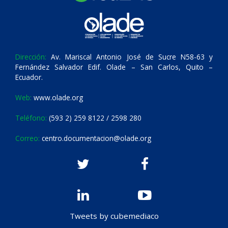
Dirección:
Av. Mariscal Antonio José de Sucre N58-63 y
Fernández Salvador Edif. Olade – San Carlos, Quito –
Ecuador.
Web:
www.olade.org
Teléfono:
(593 2) 259 8122 / 2598 280
Correo:
centro.documentacion@olade.org
Tweets by cubemediaco