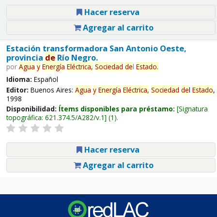
Hacer reserva
Agregar al carrito
Estación transformadora San Antonio Oeste,
provincia
de
Río Negro.
por
Agua
y
Energía
Eléctrica,
Sociedad
de
l
Estado
.
Idioma:
Español
Editor:
Buenos Aires:
Agua
y
Energía
Eléctrica,
Sociedad
de
l
Estado
,
1998
Disponibilidad:
Ítems disponibles para préstamo:
Signatura
topográfica:
621.374.5/A282/v.1
(1).
Hacer reserva
Agregar al carrito