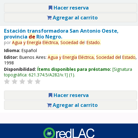
Hacer reserva
Agregar al carrito
Estación transformadora San Antonio Oeste,
provincia
de
Río Negro.
por
Agua
y
Energía
Eléctrica,
Sociedad
de
l
Estado
.
Idioma:
Español
Editor:
Buenos Aires:
Agua
y
Energía
Eléctrica,
Sociedad
de
l
Estado
,
1998
Disponibilidad:
Ítems disponibles para préstamo:
Signatura
topográfica:
621.374.5/A282/v.1
(1).
Hacer reserva
Agregar al carrito