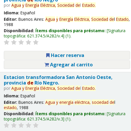
por
Agua
y
Energía
Eléctrica,
Sociedad
de
l
Estado
.
Idioma:
Español
Editor:
Buenos Aires:
Agua
y
Energía
Eléctrica,
Sociedad
de
l
Estado
,
1988
Disponibilidad:
Ítems disponibles para préstamo:
Signatura
topográfica:
621.374.5/A282/v.4
(1).
Hacer reserva
Agregar al carrito
Estacion transformadora San Antonio Oeste,
provincia
de
Río Negro.
por
Agua
y
Energía
Eléctrica,
Sociedad
de
l
Estado
.
Idioma:
Español
Editor:
Buenos Aires:
Agua
y
energía
eléctrica,
sociedad
de
l
estado
, 1988
Disponibilidad:
Ítems disponibles para préstamo:
Signatura
topográfica:
621.374.5/A282/v.3
(1).