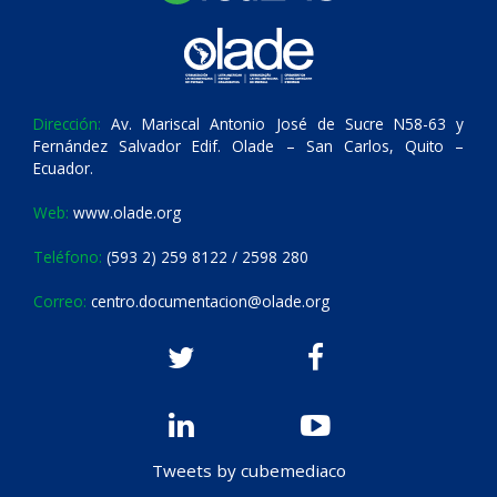
Dirección:
Av. Mariscal Antonio José de Sucre N58-63 y
Fernández Salvador Edif. Olade – San Carlos, Quito –
Ecuador.
Web:
www.olade.org
Teléfono:
(593 2) 259 8122 / 2598 280
Correo:
centro.documentacion@olade.org
Tweets by cubemediaco