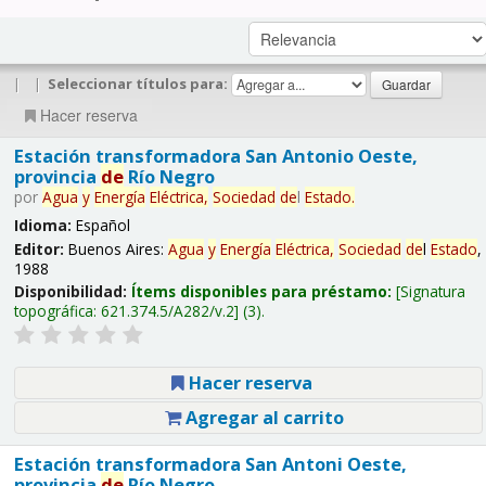
|
|
Seleccionar títulos para:
Hacer reserva
Estación transformadora San Antonio Oeste,
provincia
de
Río Negro
por
Agua
y
Energía
Eléctrica,
Sociedad
de
l
Estado
.
Idioma:
Español
Editor:
Buenos Aires:
Agua
y
Energía
Eléctrica,
Sociedad
de
l
Estado
,
1988
Disponibilidad:
Ítems disponibles para préstamo:
Signatura
topográfica:
621.374.5/A282/v.2
(3).
Hacer reserva
Agregar al carrito
Estación transformadora San Antoni Oeste,
provincia
de
Río Negro