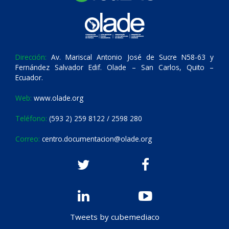
Dirección:
Av. Mariscal Antonio José de Sucre N58-63 y
Fernández Salvador Edif. Olade – San Carlos, Quito –
Ecuador.
Web:
www.olade.org
Teléfono:
(593 2) 259 8122 / 2598 280
Correo:
centro.documentacion@olade.org
Tweets by cubemediaco