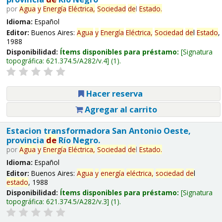
por
Agua
y
Energía
Eléctrica,
Sociedad
de
l
Estado
.
Idioma:
Español
Editor:
Buenos Aires:
Agua
y
Energía
Eléctrica,
Sociedad
de
l
Estado
,
1988
Disponibilidad:
Ítems disponibles para préstamo:
Signatura
topográfica:
621.374.5/A282/v.4
(1).
Hacer reserva
Agregar al carrito
Estacion transformadora San Antonio Oeste,
provincia
de
Río Negro.
por
Agua
y
Energía
Eléctrica,
Sociedad
de
l
Estado
.
Idioma:
Español
Editor:
Buenos Aires:
Agua
y
energía
eléctrica,
sociedad
de
l
estado
, 1988
Disponibilidad:
Ítems disponibles para préstamo:
Signatura
topográfica:
621.374.5/A282/v.3
(1).