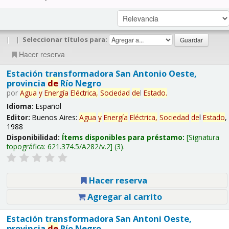
|
|
Seleccionar títulos para:
Hacer reserva
Estación transformadora San Antonio Oeste,
provincia
de
Río Negro
por
Agua
y
Energía
Eléctrica,
Sociedad
de
l
Estado
.
Idioma:
Español
Editor:
Buenos Aires:
Agua
y
Energía
Eléctrica,
Sociedad
de
l
Estado
,
1988
Disponibilidad:
Ítems disponibles para préstamo:
Signatura
topográfica:
621.374.5/A282/v.2
(3).
Hacer reserva
Agregar al carrito
Estación transformadora San Antoni Oeste,
provincia
de
Río Negro