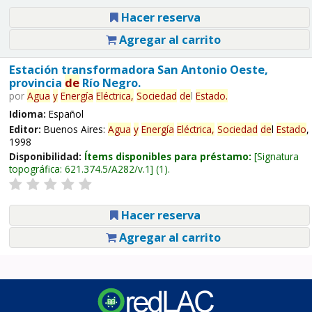
Hacer reserva
Agregar al carrito
Estación transformadora San Antonio Oeste,
provincia
de
Río Negro.
por
Agua
y
Energía
Eléctrica,
Sociedad
de
l
Estado
.
Idioma:
Español
Editor:
Buenos Aires:
Agua
y
Energía
Eléctrica,
Sociedad
de
l
Estado
,
1998
Disponibilidad:
Ítems disponibles para préstamo:
Signatura
topográfica:
621.374.5/A282/v.1
(1).
Hacer reserva
Agregar al carrito