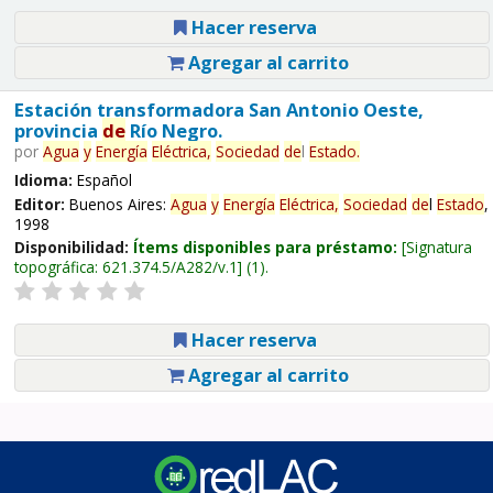
Hacer reserva
Agregar al carrito
Estación transformadora San Antonio Oeste,
provincia
de
Río Negro.
por
Agua
y
Energía
Eléctrica,
Sociedad
de
l
Estado
.
Idioma:
Español
Editor:
Buenos Aires:
Agua
y
Energía
Eléctrica,
Sociedad
de
l
Estado
,
1998
Disponibilidad:
Ítems disponibles para préstamo:
Signatura
topográfica:
621.374.5/A282/v.1
(1).
Hacer reserva
Agregar al carrito