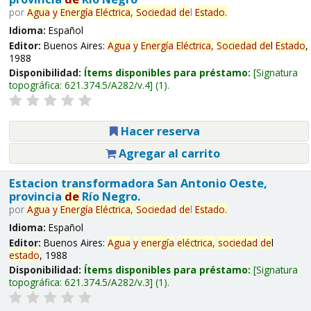
por
Agua
y
Energía
Eléctrica,
Sociedad
de
l
Estado
.
Idioma:
Español
Editor:
Buenos Aires:
Agua
y
Energía
Eléctrica,
Sociedad
de
l
Estado
,
1988
Disponibilidad:
Ítems disponibles para préstamo:
Signatura
topográfica:
621.374.5/A282/v.4
(1).
Hacer reserva
Agregar al carrito
Estacion transformadora San Antonio Oeste,
provincia
de
Río Negro.
por
Agua
y
Energía
Eléctrica,
Sociedad
de
l
Estado
.
Idioma:
Español
Editor:
Buenos Aires:
Agua
y
energía
eléctrica,
sociedad
de
l
estado
, 1988
Disponibilidad:
Ítems disponibles para préstamo:
Signatura
topográfica:
621.374.5/A282/v.3
(1).