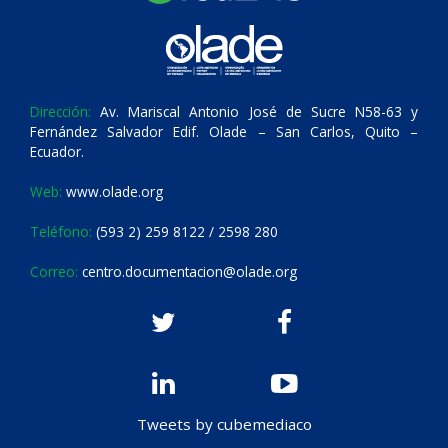
Dirección:
Av. Mariscal Antonio José de Sucre N58-63 y
Fernández Salvador Edif. Olade – San Carlos, Quito –
Ecuador.
Web:
www.olade.org
Teléfono:
(593 2) 259 8122 / 2598 280
Correo:
centro.documentacion@olade.org
Tweets by cubemediaco