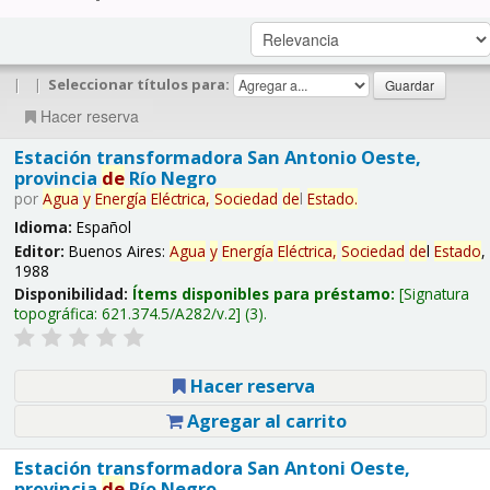
|
|
Seleccionar títulos para:
Hacer reserva
Estación transformadora San Antonio Oeste,
provincia
de
Río Negro
por
Agua
y
Energía
Eléctrica,
Sociedad
de
l
Estado
.
Idioma:
Español
Editor:
Buenos Aires:
Agua
y
Energía
Eléctrica,
Sociedad
de
l
Estado
,
1988
Disponibilidad:
Ítems disponibles para préstamo:
Signatura
topográfica:
621.374.5/A282/v.2
(3).
Hacer reserva
Agregar al carrito
Estación transformadora San Antoni Oeste,
provincia
de
Río Negro