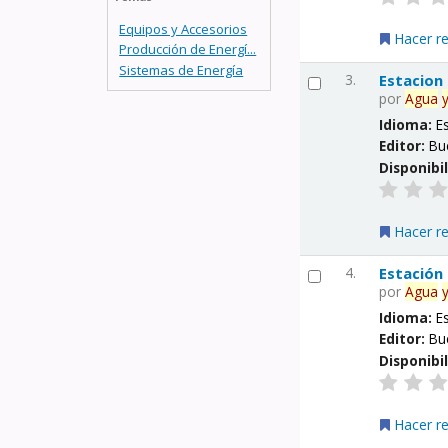
Equipos y Accesorios
Hacer r
Producción de Energí...
Sistemas de Energía
3.
Estacion
por
Agua
Idioma:
E
Editor:
Bu
Disponibi
Hacer r
4.
Estación
por
Agua
Idioma:
E
Editor:
Bu
Disponibi
Hacer r