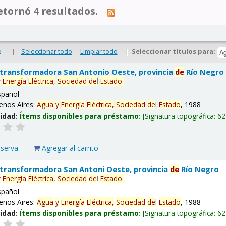
tornó 4 resultados.
|
Seleccionar todo
Limpiar todo
|
Seleccionar títulos para:
o
 transformadora San Antonio Oeste, provincia
de
Río Negro
y
Energía
Eléctrica,
Sociedad
de
l
Estado
.
spañol
enos Aires:
Agua
y
Energía
Eléctrica,
Sociedad
de
l
Estado
, 1988
lidad:
Ítems disponibles para préstamo:
Signatura topográfica:
62
eserva
Agregar al carrito
 transformadora San Antoni Oeste, provincia
de
Río Negro
y
Energía
Eléctrica,
Sociedad
de
l
Estado
.
spañol
enos Aires:
Agua
y
Energía
Eléctrica,
Sociedad
de
l
Estado
, 1988
lidad:
Ítems disponibles para préstamo:
Signatura topográfica:
62