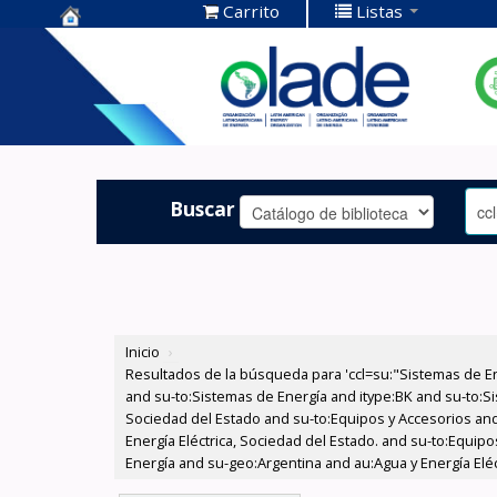
Carrito
Listas
Centro de
Documentación
OLADE -
Buscar
Inicio
›
Resultados de la búsqueda para 'ccl=su:"Sistemas de E
and su-to:Sistemas de Energía and itype:BK and su-to:Si
Sociedad del Estado and su-to:Equipos y Accesorios and
Energía Eléctrica, Sociedad del Estado. and su-to:Equip
Energía and su-geo:Argentina and au:Agua y Energía Eléc