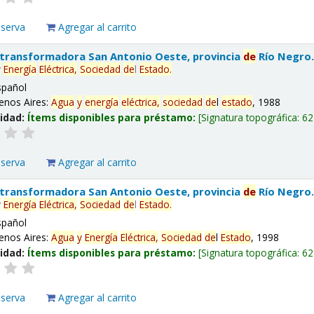
eserva
Agregar al carrito
 transformadora San Antonio Oeste, provincia
de
Río Negro
y
Energía
Eléctrica,
Sociedad
de
l
Estado
.
spañol
enos Aires:
Agua
y
energía
eléctrica,
sociedad
de
l
estado
, 1988
lidad:
Ítems disponibles para préstamo:
Signatura topográfica:
62
eserva
Agregar al carrito
 transformadora San Antonio Oeste, provincia
de
Río Negro
y
Energía
Eléctrica,
Sociedad
de
l
Estado
.
spañol
enos Aires:
Agua
y
Energía
Eléctrica,
Sociedad
de
l
Estado
, 1998
lidad:
Ítems disponibles para préstamo:
Signatura topográfica:
62
eserva
Agregar al carrito