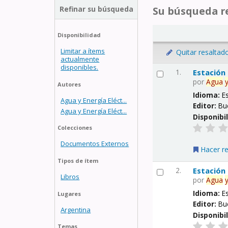
Refinar su búsqueda
Su búsqueda re
Disponibilidad
Limitar a ítems
Quitar resaltad
actualmente
disponibles.
1.
Estación
por
Agua
Autores
Idioma:
E
Agua y Energía Eléct...
Editor:
Bu
Agua y Energía Eléct...
Disponibi
Colecciones
Documentos Externos
Hacer r
Tipos de ítem
2.
Estación
Libros
por
Agua
Idioma:
E
Lugares
Editor:
Bu
Argentina
Disponibi
Temas