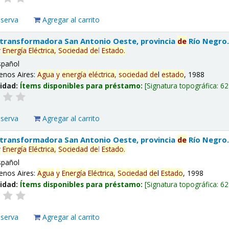
eserva
Agregar al carrito
 transformadora San Antonio Oeste, provincia
de
Río Negro
y
Energía
Eléctrica,
Sociedad
de
l
Estado
.
spañol
enos Aires:
Agua
y
energía
eléctrica,
sociedad
de
l
estado
, 1988
lidad:
Ítems disponibles para préstamo:
Signatura topográfica:
62
eserva
Agregar al carrito
 transformadora San Antonio Oeste, provincia
de
Río Negro
y
Energía
Eléctrica,
Sociedad
de
l
Estado
.
spañol
enos Aires:
Agua
y
Energía
Eléctrica,
Sociedad
de
l
Estado
, 1998
lidad:
Ítems disponibles para préstamo:
Signatura topográfica:
62
eserva
Agregar al carrito