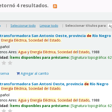
tornó 4 resultados.
|
Seleccionar todo
Limpiar todo
|
Seleccionar títulos para:
o
 transformadora San Antonio Oeste, provincia
de
Río Negro
y
Energía
Eléctrica,
Sociedad
de
l
Estado
.
spañol
enos Aires:
Agua
y
Energía
Eléctrica,
Sociedad
de
l
Estado
, 1988
lidad:
Ítems disponibles para préstamo:
Signatura topográfica:
62
eserva
Agregar al carrito
 transformadora San Antoni Oeste, provincia
de
Río Negro
y
Energía
Eléctrica,
Sociedad
de
l
Estado
.
spañol
enos Aires:
Agua
y
Energía
Eléctrica,
Sociedad
de
l
Estado
, 1988
lidad:
Ítems disponibles para préstamo:
Signatura topográfica:
62