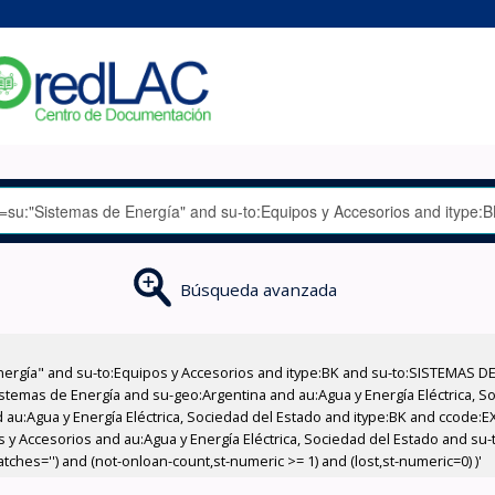
Búsqueda avanzada
nergía" and su-to:Equipos y Accesorios and itype:BK and su-to:SISTEMAS D
stemas de Energía and su-geo:Argentina and au:Agua y Energía Eléctrica, Soc
 au:Agua y Energía Eléctrica, Sociedad del Estado and itype:BK and ccode:E
os y Accesorios and au:Agua y Energía Eléctrica, Sociedad del Estado and s
ches='') and (not-onloan-count,st-numeric >= 1) and (lost,st-numeric=0) )'