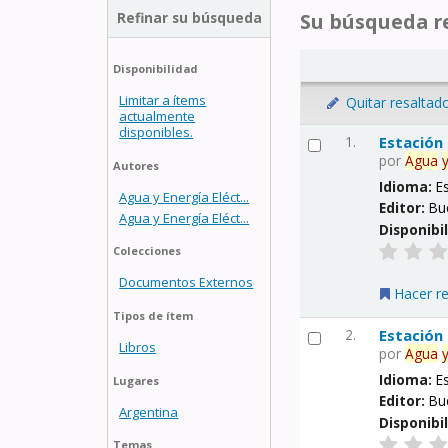
Refinar su búsqueda
Su búsqueda re
Disponibilidad
Limitar a ítems
Quitar resaltad
actualmente
disponibles.
1.
Estación
por
Agua
Autores
Idioma:
E
Agua y Energía Eléct...
Editor:
Bu
Agua y Energía Eléct...
Disponibi
Colecciones
Documentos Externos
Hacer r
Tipos de ítem
2.
Estación
Libros
por
Agua
Idioma:
E
Lugares
Editor:
Bu
Argentina
Disponibi
Temas