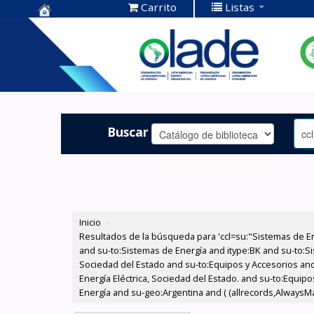
Carrito
Listas
Centro de
Documentación
OLADE -
Buscar
Inicio
›
Resultados de la búsqueda para 'ccl=su:"Sistemas de E
and su-to:Sistemas de Energía and itype:BK and su-to:Si
Sociedad del Estado and su-to:Equipos y Accesorios and
Energía Eléctrica, Sociedad del Estado. and su-to:Equip
Energía and su-geo:Argentina and ( (allrecords,AlwaysMat