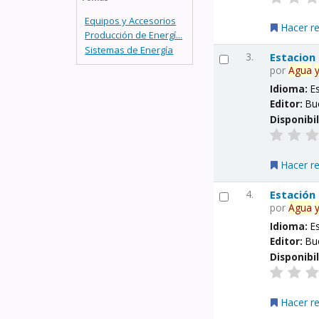
Equipos y Accesorios
Hacer r
Producción de Energí...
Sistemas de Energía
3.
Estacion
por
Agua
Idioma:
E
Editor:
Bu
Disponibi
Hacer r
4.
Estación
por
Agua
Idioma:
E
Editor:
Bu
Disponibi
Hacer r