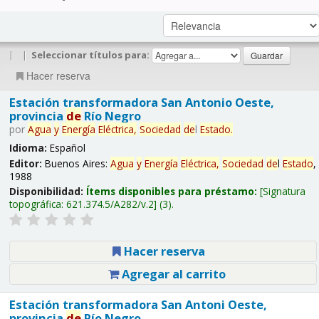
|
|
Seleccionar títulos para:
Hacer reserva
Estación transformadora San Antonio Oeste,
provincia
de
Río Negro
por
Agua
y
Energía
Eléctrica,
Sociedad
de
l
Estado
.
Idioma:
Español
Editor:
Buenos Aires:
Agua
y
Energía
Eléctrica,
Sociedad
de
l
Estado
,
1988
Disponibilidad:
Ítems disponibles para préstamo:
Signatura
topográfica:
621.374.5/A282/v.2
(3).
Hacer reserva
Agregar al carrito
Estación transformadora San Antoni Oeste,
provincia
de
Río Negro