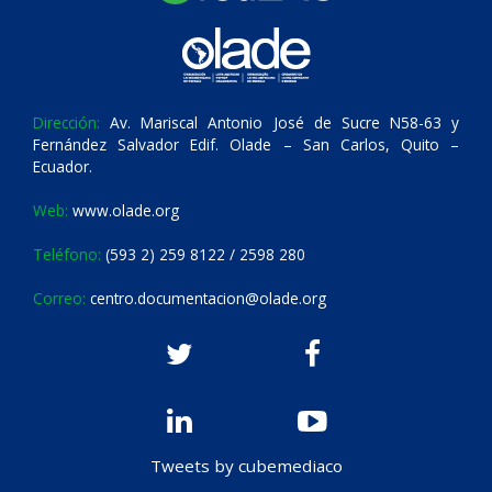
Dirección:
Av. Mariscal Antonio José de Sucre N58-63 y
Fernández Salvador Edif. Olade – San Carlos, Quito –
Ecuador.
Web:
www.olade.org
Teléfono:
(593 2) 259 8122 / 2598 280
Correo:
centro.documentacion@olade.org
Tweets by cubemediaco