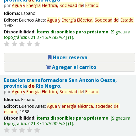
por
Agua
y
Energía
Eléctrica,
Sociedad
de
l
Estado
.
Idioma:
Español
Editor:
Buenos Aires:
Agua
y
Energía
Eléctrica,
Sociedad
de
l
Estado
,
1988
Disponibilidad:
Ítems disponibles para préstamo:
Signatura
topográfica:
621.374.5/A282/v.4
(1).
Hacer reserva
Agregar al carrito
Estacion transformadora San Antonio Oeste,
provincia
de
Río Negro.
por
Agua
y
Energía
Eléctrica,
Sociedad
de
l
Estado
.
Idioma:
Español
Editor:
Buenos Aires:
Agua
y
energía
eléctrica,
sociedad
de
l
estado
, 1988
Disponibilidad:
Ítems disponibles para préstamo:
Signatura
topográfica:
621.374.5/A282/v.3
(1).