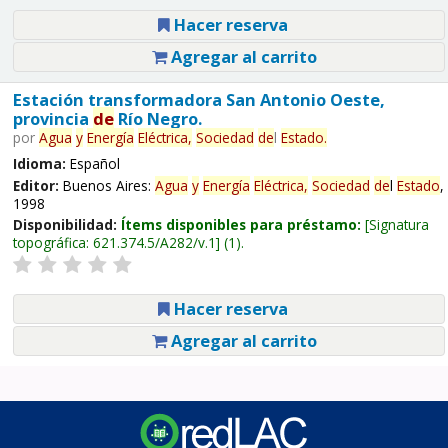
Hacer reserva
Agregar al carrito
Estación transformadora San Antonio Oeste,
provincia
de
Río Negro.
por
Agua
y
Energía
Eléctrica,
Sociedad
de
l
Estado
.
Idioma:
Español
Editor:
Buenos Aires:
Agua
y
Energía
Eléctrica,
Sociedad
de
l
Estado
,
1998
Disponibilidad:
Ítems disponibles para préstamo:
Signatura
topográfica:
621.374.5/A282/v.1
(1).
Hacer reserva
Agregar al carrito