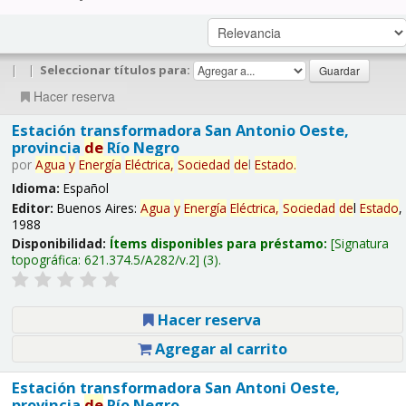
|
|
Seleccionar títulos para:
Hacer reserva
Estación transformadora San Antonio Oeste,
provincia
de
Río Negro
por
Agua
y
Energía
Eléctrica,
Sociedad
de
l
Estado
.
Idioma:
Español
Editor:
Buenos Aires:
Agua
y
Energía
Eléctrica,
Sociedad
de
l
Estado
,
1988
Disponibilidad:
Ítems disponibles para préstamo:
Signatura
topográfica:
621.374.5/A282/v.2
(3).
Hacer reserva
Agregar al carrito
Estación transformadora San Antoni Oeste,
provincia
de
Río Negro