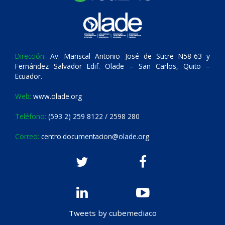
Dirección:
Av. Mariscal Antonio José de Sucre N58-63 y
Fernández Salvador Edif. Olade – San Carlos, Quito –
Ecuador.
Web:
www.olade.org
Teléfono:
(593 2) 259 8122 / 2598 280
Correo:
centro.documentacion@olade.org
Tweets by cubemediaco