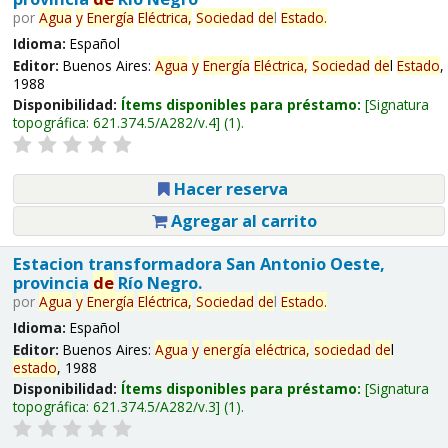
por
Agua
y
Energía
Eléctrica,
Sociedad
de
l
Estado
.
Idioma:
Español
Editor:
Buenos Aires:
Agua
y
Energía
Eléctrica,
Sociedad
de
l
Estado
,
1988
Disponibilidad:
Ítems disponibles para préstamo:
Signatura
topográfica:
621.374.5/A282/v.4
(1).
Hacer reserva
Agregar al carrito
Estacion transformadora San Antonio Oeste,
provincia
de
Río Negro.
por
Agua
y
Energía
Eléctrica,
Sociedad
de
l
Estado
.
Idioma:
Español
Editor:
Buenos Aires:
Agua
y
energía
eléctrica,
sociedad
de
l
estado
, 1988
Disponibilidad:
Ítems disponibles para préstamo:
Signatura
topográfica:
621.374.5/A282/v.3
(1).