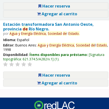
Hacer reserva
Agregar al carrito
Estación transformadora San Antonio Oeste,
provincia
de
Río Negro.
por
Agua
y
Energía
Eléctrica,
Sociedad
de
l
Estado
.
Idioma:
Español
Editor:
Buenos Aires:
Agua
y
Energía
Eléctrica,
Sociedad
de
l
Estado
,
1998
Disponibilidad:
Ítems disponibles para préstamo:
Signatura
topográfica:
621.374.5/A282/v.1
(1).
Hacer reserva
Agregar al carrito