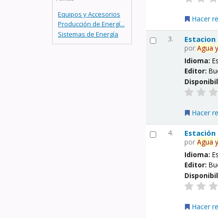
Equipos y Accesorios
Hacer r
Producción de Energí...
Sistemas de Energía
3.
Estacion
por
Agua
Idioma:
E
Editor:
Bu
Disponibi
Hacer r
4.
Estación
por
Agua
Idioma:
E
Editor:
Bu
Disponibi
Hacer r