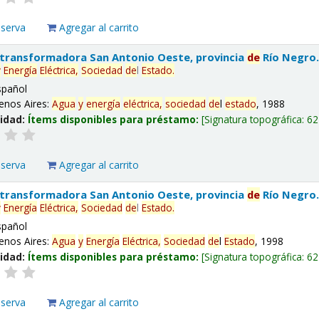
eserva
Agregar al carrito
 transformadora San Antonio Oeste, provincia
de
Río Negro
y
Energía
Eléctrica,
Sociedad
de
l
Estado
.
spañol
enos Aires:
Agua
y
energía
eléctrica,
sociedad
de
l
estado
, 1988
lidad:
Ítems disponibles para préstamo:
Signatura topográfica:
62
eserva
Agregar al carrito
 transformadora San Antonio Oeste, provincia
de
Río Negro
y
Energía
Eléctrica,
Sociedad
de
l
Estado
.
spañol
enos Aires:
Agua
y
Energía
Eléctrica,
Sociedad
de
l
Estado
, 1998
lidad:
Ítems disponibles para préstamo:
Signatura topográfica:
62
eserva
Agregar al carrito