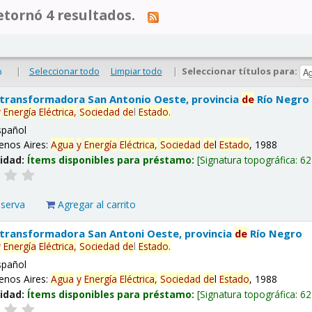
tornó 4 resultados.
|
Seleccionar todo
Limpiar todo
|
Seleccionar títulos para:
o
 transformadora San Antonio Oeste, provincia
de
Río Negro
y
Energía
Eléctrica,
Sociedad
de
l
Estado
.
spañol
enos Aires:
Agua
y
Energía
Eléctrica,
Sociedad
de
l
Estado
, 1988
lidad:
Ítems disponibles para préstamo:
Signatura topográfica:
62
eserva
Agregar al carrito
 transformadora San Antoni Oeste, provincia
de
Río Negro
y
Energía
Eléctrica,
Sociedad
de
l
Estado
.
spañol
enos Aires:
Agua
y
Energía
Eléctrica,
Sociedad
de
l
Estado
, 1988
lidad:
Ítems disponibles para préstamo:
Signatura topográfica:
62