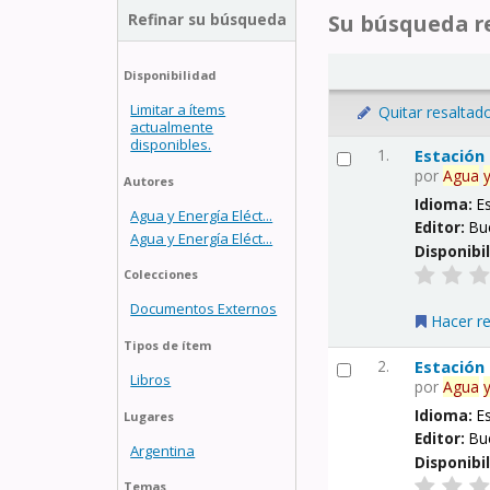
Refinar su búsqueda
Su búsqueda re
Disponibilidad
Limitar a ítems
Quitar resaltad
actualmente
disponibles.
1.
Estación
por
Agua
Autores
Idioma:
E
Agua y Energía Eléct...
Editor:
Bu
Agua y Energía Eléct...
Disponibi
Colecciones
Documentos Externos
Hacer r
Tipos de ítem
2.
Estación
Libros
por
Agua
Idioma:
E
Lugares
Editor:
Bu
Argentina
Disponibi
Temas