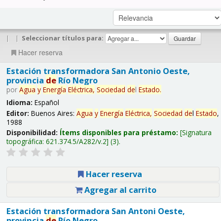
|
|
Seleccionar títulos para:
Hacer reserva
Estación transformadora San Antonio Oeste,
provincia
de
Río Negro
por
Agua
y
Energía
Eléctrica,
Sociedad
de
l
Estado
.
Idioma:
Español
Editor:
Buenos Aires:
Agua
y
Energía
Eléctrica,
Sociedad
de
l
Estado
,
1988
Disponibilidad:
Ítems disponibles para préstamo:
Signatura
topográfica:
621.374.5/A282/v.2
(3).
Hacer reserva
Agregar al carrito
Estación transformadora San Antoni Oeste,
provincia
de
Río Negro