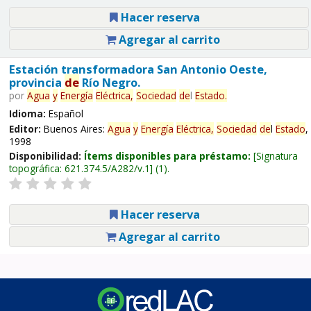
Hacer reserva
Agregar al carrito
Estación transformadora San Antonio Oeste,
provincia
de
Río Negro.
por
Agua
y
Energía
Eléctrica,
Sociedad
de
l
Estado
.
Idioma:
Español
Editor:
Buenos Aires:
Agua
y
Energía
Eléctrica,
Sociedad
de
l
Estado
,
1998
Disponibilidad:
Ítems disponibles para préstamo:
Signatura
topográfica:
621.374.5/A282/v.1
(1).
Hacer reserva
Agregar al carrito