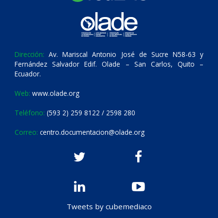
Dirección:
Av. Mariscal Antonio José de Sucre N58-63 y
Fernández Salvador Edif. Olade – San Carlos, Quito –
Ecuador.
Web:
www.olade.org
Teléfono:
(593 2) 259 8122 / 2598 280
Correo:
centro.documentacion@olade.org
Tweets by cubemediaco