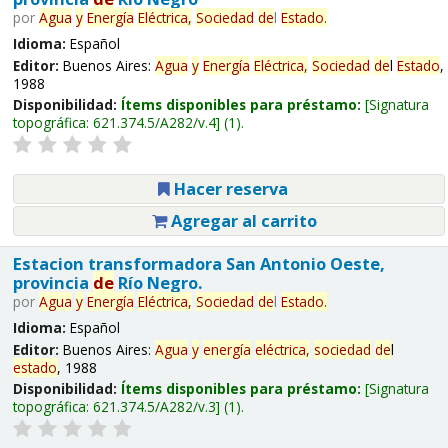
por
Agua
y
Energía
Eléctrica,
Sociedad
de
l
Estado
.
Idioma:
Español
Editor:
Buenos Aires:
Agua
y
Energía
Eléctrica,
Sociedad
de
l
Estado
,
1988
Disponibilidad:
Ítems disponibles para préstamo:
Signatura
topográfica:
621.374.5/A282/v.4
(1).
Hacer reserva
Agregar al carrito
Estacion transformadora San Antonio Oeste,
provincia
de
Río Negro.
por
Agua
y
Energía
Eléctrica,
Sociedad
de
l
Estado
.
Idioma:
Español
Editor:
Buenos Aires:
Agua
y
energía
eléctrica,
sociedad
de
l
estado
, 1988
Disponibilidad:
Ítems disponibles para préstamo:
Signatura
topográfica:
621.374.5/A282/v.3
(1).