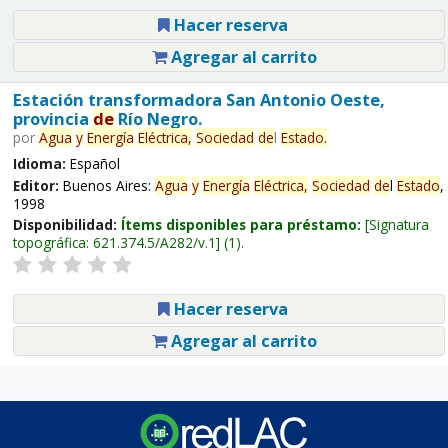
Hacer reserva
Agregar al carrito
Estación transformadora San Antonio Oeste,
provincia
de
Río Negro.
por
Agua
y
Energía
Eléctrica,
Sociedad
de
l
Estado
.
Idioma:
Español
Editor:
Buenos Aires:
Agua
y
Energía
Eléctrica,
Sociedad
de
l
Estado
,
1998
Disponibilidad:
Ítems disponibles para préstamo:
Signatura
topográfica:
621.374.5/A282/v.1
(1).
Hacer reserva
Agregar al carrito