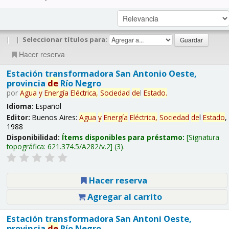
|
|
Seleccionar títulos para:
Hacer reserva
Estación transformadora San Antonio Oeste,
provincia
de
Río Negro
por
Agua
y
Energía
Eléctrica,
Sociedad
de
l
Estado
.
Idioma:
Español
Editor:
Buenos Aires:
Agua
y
Energía
Eléctrica,
Sociedad
de
l
Estado
,
1988
Disponibilidad:
Ítems disponibles para préstamo:
Signatura
topográfica:
621.374.5/A282/v.2
(3).
Hacer reserva
Agregar al carrito
Estación transformadora San Antoni Oeste,
provincia
de
Río Negro