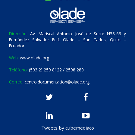
Dirección:
Av. Mariscal Antonio José de Sucre N58-63 y
Fernández Salvador Edif. Olade – San Carlos, Quito –
Ecuador.
Web:
www.olade.org
Teléfono:
(593 2) 259 8122 / 2598 280
Correo:
centro.documentacion@olade.org
Tweets by cubemediaco