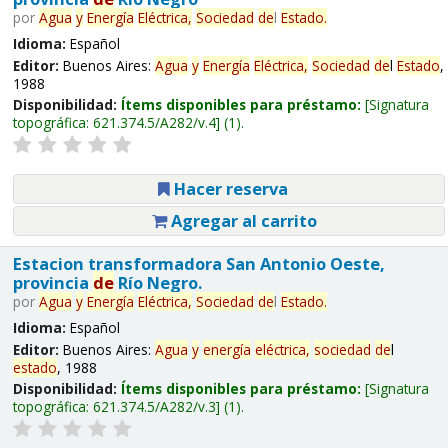
por
Agua
y
Energía
Eléctrica,
Sociedad
de
l
Estado
.
Idioma:
Español
Editor:
Buenos Aires:
Agua
y
Energía
Eléctrica,
Sociedad
de
l
Estado
,
1988
Disponibilidad:
Ítems disponibles para préstamo:
Signatura
topográfica:
621.374.5/A282/v.4
(1).
Hacer reserva
Agregar al carrito
Estacion transformadora San Antonio Oeste,
provincia
de
Río Negro.
por
Agua
y
Energía
Eléctrica,
Sociedad
de
l
Estado
.
Idioma:
Español
Editor:
Buenos Aires:
Agua
y
energía
eléctrica,
sociedad
de
l
estado
, 1988
Disponibilidad:
Ítems disponibles para préstamo:
Signatura
topográfica:
621.374.5/A282/v.3
(1).