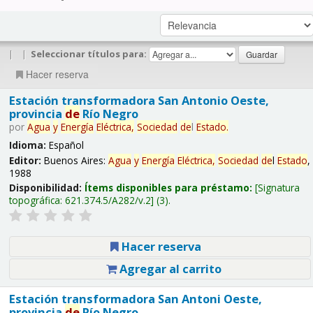
|
|
Seleccionar títulos para:
Hacer reserva
Estación transformadora San Antonio Oeste,
provincia
de
Río Negro
por
Agua
y
Energía
Eléctrica,
Sociedad
de
l
Estado
.
Idioma:
Español
Editor:
Buenos Aires:
Agua
y
Energía
Eléctrica,
Sociedad
de
l
Estado
,
1988
Disponibilidad:
Ítems disponibles para préstamo:
Signatura
topográfica:
621.374.5/A282/v.2
(3).
Hacer reserva
Agregar al carrito
Estación transformadora San Antoni Oeste,
provincia
de
Río Negro