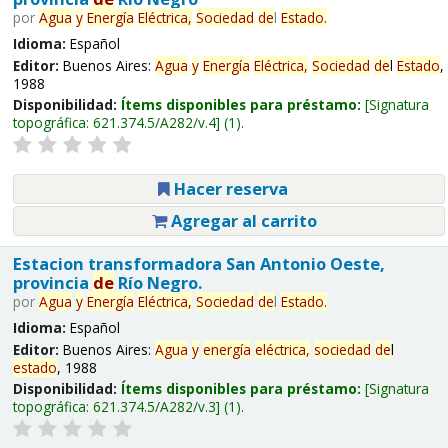
por
Agua
y
Energía
Eléctrica,
Sociedad
de
l
Estado
.
Idioma:
Español
Editor:
Buenos Aires:
Agua
y
Energía
Eléctrica,
Sociedad
de
l
Estado
,
1988
Disponibilidad:
Ítems disponibles para préstamo:
Signatura
topográfica:
621.374.5/A282/v.4
(1).
Hacer reserva
Agregar al carrito
Estacion transformadora San Antonio Oeste,
provincia
de
Río Negro.
por
Agua
y
Energía
Eléctrica,
Sociedad
de
l
Estado
.
Idioma:
Español
Editor:
Buenos Aires:
Agua
y
energía
eléctrica,
sociedad
de
l
estado
, 1988
Disponibilidad:
Ítems disponibles para préstamo:
Signatura
topográfica:
621.374.5/A282/v.3
(1).