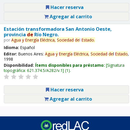
Hacer reserva
Agregar al carrito
Estación transformadora San Antonio Oeste,
provincia
de
Río Negro.
por
Agua
y
Energía
Eléctrica,
Sociedad
de
l
Estado
.
Idioma:
Español
Editor:
Buenos Aires:
Agua
y
Energía
Eléctrica,
Sociedad
de
l
Estado
,
1998
Disponibilidad:
Ítems disponibles para préstamo:
Signatura
topográfica:
621.374.5/A282/v.1
(1).
Hacer reserva
Agregar al carrito