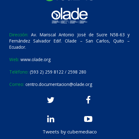
Dirección:
Av. Mariscal Antonio José de Sucre N58-63 y
Fernández Salvador Edif. Olade – San Carlos, Quito –
Ecuador.
Web:
www.olade.org
Teléfono:
(593 2) 259 8122 / 2598 280
Correo:
centro.documentacion@olade.org
Tweets by cubemediaco