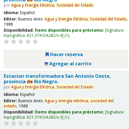
por
Agua
y
Energía
Eléctrica,
Sociedad
de
l
Estado
.
Idioma:
Español
Editor:
Buenos Aires:
Agua
y
Energía
Eléctrica,
Sociedad
de
l
Estado
,
1988
Disponibilidad:
Ítems disponibles para préstamo:
Signatura
topográfica:
621.374.5/A282/v.4
(1).
Hacer reserva
Agregar al carrito
Estacion transformadora San Antonio Oeste,
provincia
de
Río Negro.
por
Agua
y
Energía
Eléctrica,
Sociedad
de
l
Estado
.
Idioma:
Español
Editor:
Buenos Aires:
Agua
y
energía
eléctrica,
sociedad
de
l
estado
, 1988
Disponibilidad:
Ítems disponibles para préstamo:
Signatura
topográfica:
621.374.5/A282/v.3
(1).