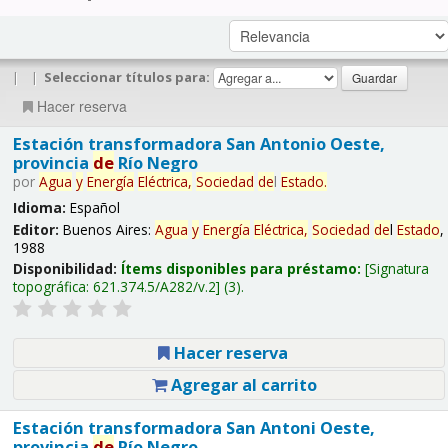
|
|
Seleccionar títulos para:
Hacer reserva
Estación transformadora San Antonio Oeste,
provincia
de
Río Negro
por
Agua
y
Energía
Eléctrica,
Sociedad
de
l
Estado
.
Idioma:
Español
Editor:
Buenos Aires:
Agua
y
Energía
Eléctrica,
Sociedad
de
l
Estado
,
1988
Disponibilidad:
Ítems disponibles para préstamo:
Signatura
topográfica:
621.374.5/A282/v.2
(3).
Hacer reserva
Agregar al carrito
Estación transformadora San Antoni Oeste,
provincia
de
Río Negro