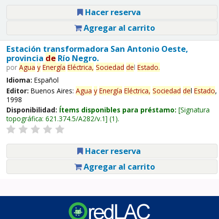
Hacer reserva
Agregar al carrito
Estación transformadora San Antonio Oeste,
provincia
de
Río Negro.
por
Agua
y
Energía
Eléctrica,
Sociedad
de
l
Estado
.
Idioma:
Español
Editor:
Buenos Aires:
Agua
y
Energía
Eléctrica,
Sociedad
de
l
Estado
,
1998
Disponibilidad:
Ítems disponibles para préstamo:
Signatura
topográfica:
621.374.5/A282/v.1
(1).
Hacer reserva
Agregar al carrito