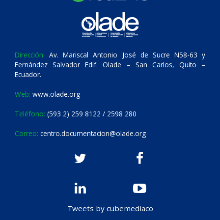
Dirección:
Av. Mariscal Antonio José de Sucre N58-63 y
Fernández Salvador Edif. Olade – San Carlos, Quito –
Ecuador.
Web:
www.olade.org
Teléfono:
(593 2) 259 8122 / 2598 280
Correo:
centro.documentacion@olade.org
Tweets by cubemediaco