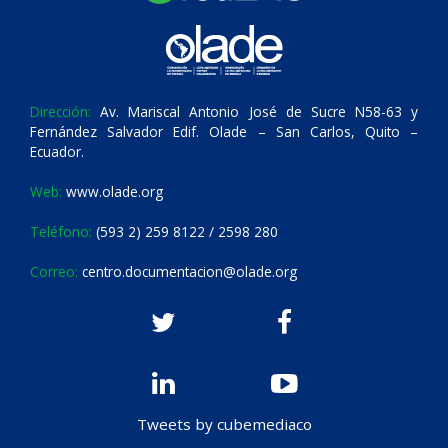
Dirección:
Av. Mariscal Antonio José de Sucre N58-63 y
Fernández Salvador Edif. Olade – San Carlos, Quito –
Ecuador.
Web:
www.olade.org
Teléfono:
(593 2) 259 8122 / 2598 280
Correo:
centro.documentacion@olade.org
Tweets by cubemediaco