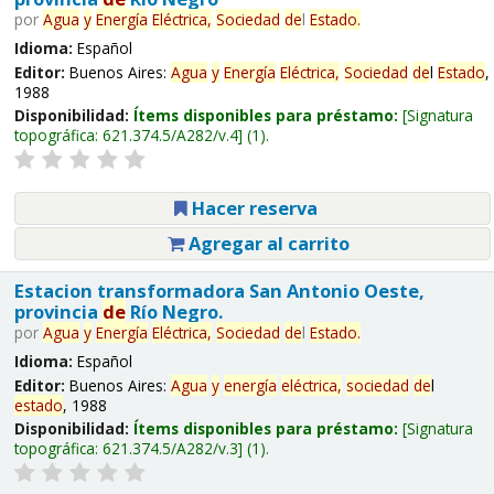
por
Agua
y
Energía
Eléctrica,
Sociedad
de
l
Estado
.
Idioma:
Español
Editor:
Buenos Aires:
Agua
y
Energía
Eléctrica,
Sociedad
de
l
Estado
,
1988
Disponibilidad:
Ítems disponibles para préstamo:
Signatura
topográfica:
621.374.5/A282/v.4
(1).
Hacer reserva
Agregar al carrito
Estacion transformadora San Antonio Oeste,
provincia
de
Río Negro.
por
Agua
y
Energía
Eléctrica,
Sociedad
de
l
Estado
.
Idioma:
Español
Editor:
Buenos Aires:
Agua
y
energía
eléctrica,
sociedad
de
l
estado
, 1988
Disponibilidad:
Ítems disponibles para préstamo:
Signatura
topográfica:
621.374.5/A282/v.3
(1).