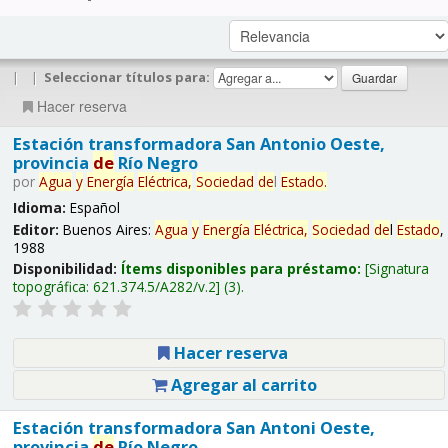
|
|
Seleccionar títulos para:
Hacer reserva
Estación transformadora San Antonio Oeste,
provincia
de
Río Negro
por
Agua
y
Energía
Eléctrica,
Sociedad
de
l
Estado
.
Idioma:
Español
Editor:
Buenos Aires:
Agua
y
Energía
Eléctrica,
Sociedad
de
l
Estado
,
1988
Disponibilidad:
Ítems disponibles para préstamo:
Signatura
topográfica:
621.374.5/A282/v.2
(3).
Hacer reserva
Agregar al carrito
Estación transformadora San Antoni Oeste,
provincia
de
Río Negro