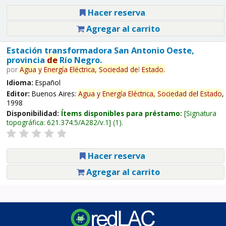
Hacer reserva
Agregar al carrito
Estación transformadora San Antonio Oeste,
provincia
de
Río Negro.
por
Agua
y
Energía
Eléctrica,
Sociedad
de
l
Estado
.
Idioma:
Español
Editor:
Buenos Aires:
Agua
y
Energía
Eléctrica,
Sociedad
de
l
Estado
,
1998
Disponibilidad:
Ítems disponibles para préstamo:
Signatura
topográfica:
621.374.5/A282/v.1
(1).
Hacer reserva
Agregar al carrito