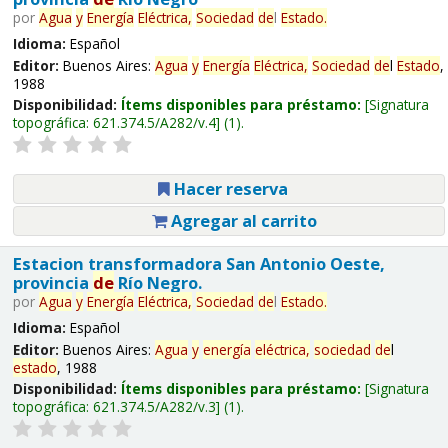
por
Agua
y
Energía
Eléctrica,
Sociedad
de
l
Estado
.
Idioma:
Español
Editor:
Buenos Aires:
Agua
y
Energía
Eléctrica,
Sociedad
de
l
Estado
,
1988
Disponibilidad:
Ítems disponibles para préstamo:
Signatura
topográfica:
621.374.5/A282/v.4
(1).
Hacer reserva
Agregar al carrito
Estacion transformadora San Antonio Oeste,
provincia
de
Río Negro.
por
Agua
y
Energía
Eléctrica,
Sociedad
de
l
Estado
.
Idioma:
Español
Editor:
Buenos Aires:
Agua
y
energía
eléctrica,
sociedad
de
l
estado
, 1988
Disponibilidad:
Ítems disponibles para préstamo:
Signatura
topográfica:
621.374.5/A282/v.3
(1).