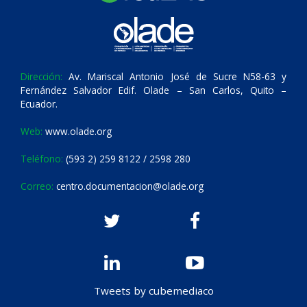
Dirección:
Av. Mariscal Antonio José de Sucre N58-63 y
Fernández Salvador Edif. Olade – San Carlos, Quito –
Ecuador.
Web:
www.olade.org
Teléfono:
(593 2) 259 8122 / 2598 280
Correo:
centro.documentacion@olade.org
Tweets by cubemediaco