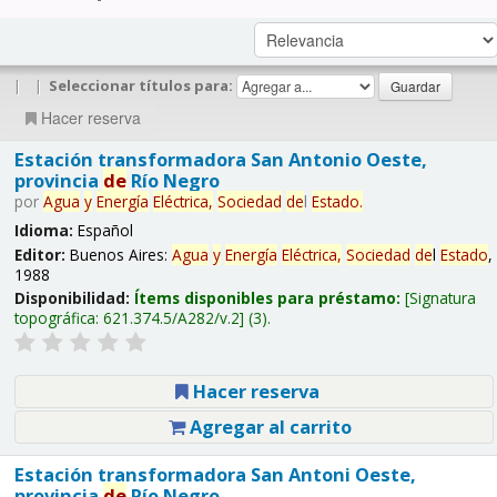
|
|
Seleccionar títulos para:
Hacer reserva
Estación transformadora San Antonio Oeste,
provincia
de
Río Negro
por
Agua
y
Energía
Eléctrica,
Sociedad
de
l
Estado
.
Idioma:
Español
Editor:
Buenos Aires:
Agua
y
Energía
Eléctrica,
Sociedad
de
l
Estado
,
1988
Disponibilidad:
Ítems disponibles para préstamo:
Signatura
topográfica:
621.374.5/A282/v.2
(3).
Hacer reserva
Agregar al carrito
Estación transformadora San Antoni Oeste,
provincia
de
Río Negro