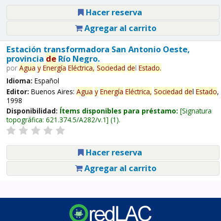
Hacer reserva
Agregar al carrito
Estación transformadora San Antonio Oeste,
provincia
de
Río Negro.
por
Agua
y
Energía
Eléctrica,
Sociedad
de
l
Estado
.
Idioma:
Español
Editor:
Buenos Aires:
Agua
y
Energía
Eléctrica,
Sociedad
de
l
Estado
,
1998
Disponibilidad:
Ítems disponibles para préstamo:
Signatura
topográfica:
621.374.5/A282/v.1
(1).
Hacer reserva
Agregar al carrito