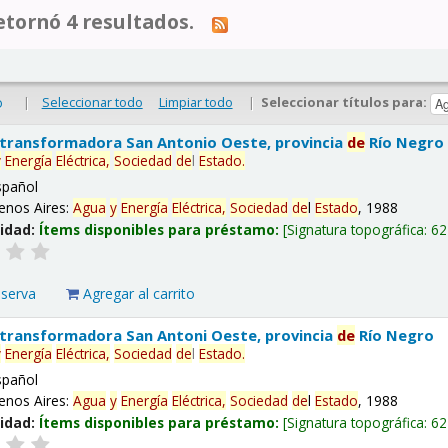
tornó 4 resultados.
|
Seleccionar todo
Limpiar todo
|
Seleccionar títulos para:
o
 transformadora San Antonio Oeste, provincia
de
Río Negro
y
Energía
Eléctrica,
Sociedad
de
l
Estado
.
spañol
enos Aires:
Agua
y
Energía
Eléctrica,
Sociedad
de
l
Estado
, 1988
lidad:
Ítems disponibles para préstamo:
Signatura topográfica:
62
eserva
Agregar al carrito
 transformadora San Antoni Oeste, provincia
de
Río Negro
y
Energía
Eléctrica,
Sociedad
de
l
Estado
.
spañol
enos Aires:
Agua
y
Energía
Eléctrica,
Sociedad
de
l
Estado
, 1988
lidad:
Ítems disponibles para préstamo:
Signatura topográfica:
62