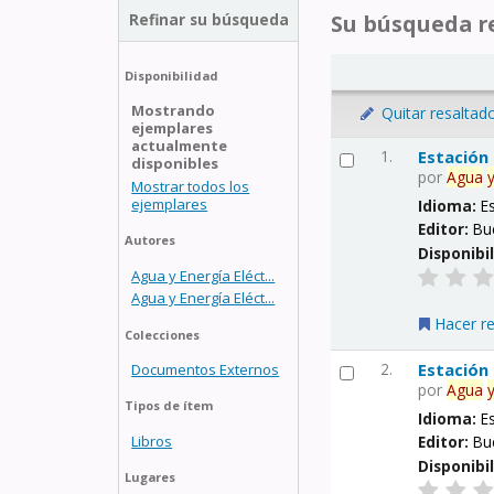
Refinar su búsqueda
Su búsqueda re
Disponibilidad
Mostrando
Quitar resaltad
ejemplares
actualmente
1.
Estación
disponibles
por
Agua
Mostrar todos los
ejemplares
Idioma:
E
Editor:
Bu
Autores
Disponibi
Agua y Energía Eléct...
Agua y Energía Eléct...
Hacer r
Colecciones
2.
Estación
Documentos Externos
por
Agua
Tipos de ítem
Idioma:
E
Libros
Editor:
Bu
Disponibi
Lugares