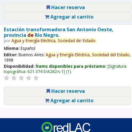
Hacer reserva
Agregar al carrito
Estación transformadora San Antonio Oeste,
provincia
de
Río Negro.
por
Agua
y
Energía
Eléctrica,
Sociedad
de
l
Estado
.
Idioma:
Español
Editor:
Buenos Aires:
Agua
y
Energía
Eléctrica,
Sociedad
de
l
Estado
,
1998
Disponibilidad:
Ítems disponibles para préstamo:
Signatura
topográfica:
621.374.5/A282/v.1
(1).
Hacer reserva
Agregar al carrito