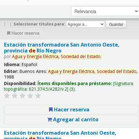
|
|
Seleccionar títulos para:
Hacer reserva
Estación transformadora San Antonio Oeste,
provincia
de
Río Negro
por
Agua
y
Energía
Eléctrica,
Sociedad
de
l
Estado
.
Idioma:
Español
Editor:
Buenos Aires:
Agua
y
Energía
Eléctrica,
Sociedad
de
l
Estado
,
1988
Disponibilidad:
Ítems disponibles para préstamo:
Signatura
topográfica:
621.374.5/A282/v.2
(3).
Hacer reserva
Agregar al carrito
Estación transformadora San Antoni Oeste,
provincia
de
Río Negro