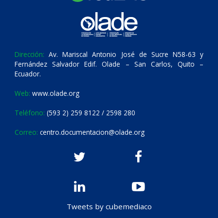
Dirección:
Av. Mariscal Antonio José de Sucre N58-63 y
Fernández Salvador Edif. Olade – San Carlos, Quito –
Ecuador.
Web:
www.olade.org
Teléfono:
(593 2) 259 8122 / 2598 280
Correo:
centro.documentacion@olade.org
Tweets by cubemediaco