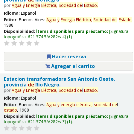
por
Agua
y
Energía
Eléctrica,
Sociedad
de
l
Estado
.
Idioma:
Español
Editor:
Buenos Aires:
Agua
y
Energía
Eléctrica,
Sociedad
de
l
Estado
,
1988
Disponibilidad:
Ítems disponibles para préstamo:
Signatura
topográfica:
621.374.5/A282/v.4
(1).
Hacer reserva
Agregar al carrito
Estacion transformadora San Antonio Oeste,
provincia
de
Río Negro.
por
Agua
y
Energía
Eléctrica,
Sociedad
de
l
Estado
.
Idioma:
Español
Editor:
Buenos Aires:
Agua
y
energía
eléctrica,
sociedad
de
l
estado
, 1988
Disponibilidad:
Ítems disponibles para préstamo:
Signatura
topográfica:
621.374.5/A282/v.3
(1).