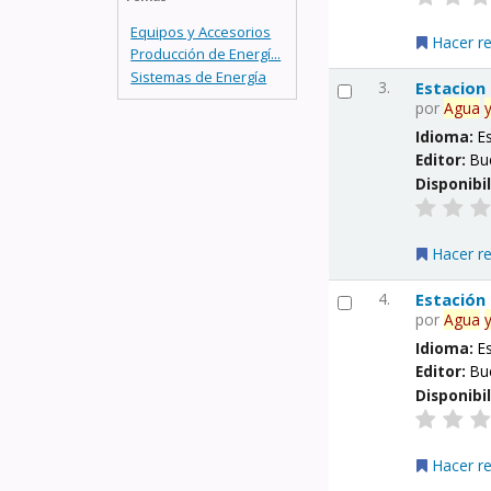
Equipos y Accesorios
Hacer r
Producción de Energí...
Sistemas de Energía
3.
Estacion
por
Agua
Idioma:
E
Editor:
Bu
Disponibi
Hacer r
4.
Estación
por
Agua
Idioma:
E
Editor:
Bu
Disponibi
Hacer r