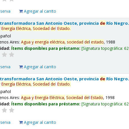
eserva
Agregar al carrito
 transformadora San Antonio Oeste, provincia
de
Río Negro
y
Energía
Eléctrica,
Sociedad
de
l
Estado
.
spañol
enos Aires:
Agua
y
energía
eléctrica,
sociedad
de
l
estado
, 1988
lidad:
Ítems disponibles para préstamo:
Signatura topográfica:
62
eserva
Agregar al carrito
 transformadora San Antonio Oeste, provincia
de
Río Negro
y
Energía
Eléctrica,
Sociedad
de
l
Estado
.
spañol
enos Aires:
Agua
y
Energía
Eléctrica,
Sociedad
de
l
Estado
, 1998
lidad:
Ítems disponibles para préstamo:
Signatura topográfica:
62
eserva
Agregar al carrito