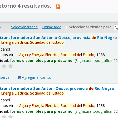
tornó 4 resultados.
|
Seleccionar todo
Limpiar todo
|
Seleccionar títulos para:
o
 transformadora San Antonio Oeste, provincia
de
Río Negro
y
Energía
Eléctrica,
Sociedad
de
l
Estado
.
spañol
enos Aires:
Agua
y
Energía
Eléctrica,
Sociedad
de
l
Estado
, 1988
lidad:
Ítems disponibles para préstamo:
Signatura topográfica:
62
eserva
Agregar al carrito
 transformadora San Antoni Oeste, provincia
de
Río Negro
y
Energía
Eléctrica,
Sociedad
de
l
Estado
.
spañol
enos Aires:
Agua
y
Energía
Eléctrica,
Sociedad
de
l
Estado
, 1988
lidad:
Ítems disponibles para préstamo:
Signatura topográfica:
62