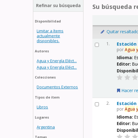
Refinar su búsqueda
Su búsqueda re
Disponibilidad
Limitar a ítems
Quitar resaltad
actualmente
disponibles.
1.
Estación
por
Agua
Autores
Idioma:
E
Agua y Energía Eléct...
Editor:
Bu
Agua y Energía Eléct...
Disponibi
Colecciones
Documentos Externos
Hacer r
Tipos de ítem
2.
Estación
Libros
por
Agua
Idioma:
E
Lugares
Editor:
Bu
Argentina
Disponibi
Temas