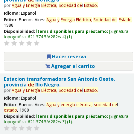
por
Agua
y
Energía
Eléctrica,
Sociedad
de
l
Estado
.
Idioma:
Español
Editor:
Buenos Aires:
Agua
y
Energía
Eléctrica,
Sociedad
de
l
Estado
,
1988
Disponibilidad:
Ítems disponibles para préstamo:
Signatura
topográfica:
621.374.5/A282/v.4
(1).
Hacer reserva
Agregar al carrito
Estacion transformadora San Antonio Oeste,
provincia
de
Río Negro.
por
Agua
y
Energía
Eléctrica,
Sociedad
de
l
Estado
.
Idioma:
Español
Editor:
Buenos Aires:
Agua
y
energía
eléctrica,
sociedad
de
l
estado
, 1988
Disponibilidad:
Ítems disponibles para préstamo:
Signatura
topográfica:
621.374.5/A282/v.3
(1).