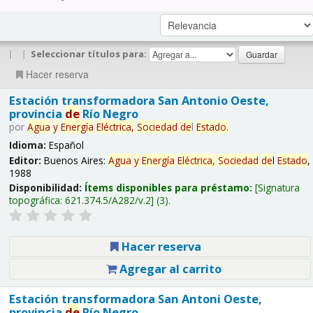
|
|
Seleccionar títulos para:
Hacer reserva
Estación transformadora San Antonio Oeste,
provincia
de
Río Negro
por
Agua
y
Energía
Eléctrica,
Sociedad
de
l
Estado
.
Idioma:
Español
Editor:
Buenos Aires:
Agua
y
Energía
Eléctrica,
Sociedad
de
l
Estado
,
1988
Disponibilidad:
Ítems disponibles para préstamo:
Signatura
topográfica:
621.374.5/A282/v.2
(3).
Hacer reserva
Agregar al carrito
Estación transformadora San Antoni Oeste,
provincia
de
Río Negro