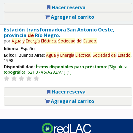
Hacer reserva
Agregar al carrito
Estación transformadora San Antonio Oeste,
provincia
de
Río Negro.
por
Agua
y
Energía
Eléctrica,
Sociedad
de
l
Estado
.
Idioma:
Español
Editor:
Buenos Aires:
Agua
y
Energía
Eléctrica,
Sociedad
de
l
Estado
,
1998
Disponibilidad:
Ítems disponibles para préstamo:
Signatura
topográfica:
621.374.5/A282/v.1
(1).
Hacer reserva
Agregar al carrito