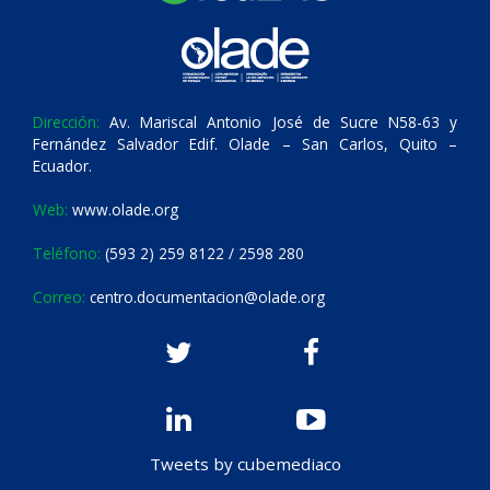
Dirección:
Av. Mariscal Antonio José de Sucre N58-63 y
Fernández Salvador Edif. Olade – San Carlos, Quito –
Ecuador.
Web:
www.olade.org
Teléfono:
(593 2) 259 8122 / 2598 280
Correo:
centro.documentacion@olade.org
Tweets by cubemediaco