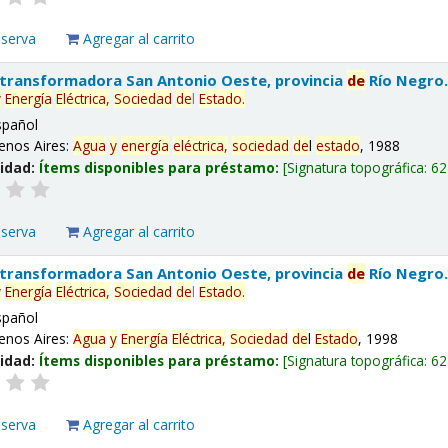
eserva
Agregar al carrito
 transformadora San Antonio Oeste, provincia
de
Río Negro
y
Energía
Eléctrica,
Sociedad
de
l
Estado
.
spañol
enos Aires:
Agua
y
energía
eléctrica,
sociedad
de
l
estado
, 1988
lidad:
Ítems disponibles para préstamo:
Signatura topográfica:
62
eserva
Agregar al carrito
 transformadora San Antonio Oeste, provincia
de
Río Negro
y
Energía
Eléctrica,
Sociedad
de
l
Estado
.
spañol
enos Aires:
Agua
y
Energía
Eléctrica,
Sociedad
de
l
Estado
, 1998
lidad:
Ítems disponibles para préstamo:
Signatura topográfica:
62
eserva
Agregar al carrito