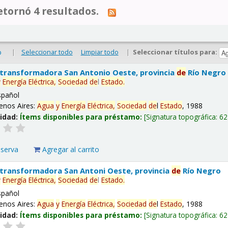
tornó 4 resultados.
|
Seleccionar todo
Limpiar todo
|
Seleccionar títulos para:
o
 transformadora San Antonio Oeste, provincia
de
Río Negro
y
Energía
Eléctrica,
Sociedad
de
l
Estado
.
spañol
enos Aires:
Agua
y
Energía
Eléctrica,
Sociedad
de
l
Estado
, 1988
lidad:
Ítems disponibles para préstamo:
Signatura topográfica:
62
eserva
Agregar al carrito
 transformadora San Antoni Oeste, provincia
de
Río Negro
y
Energía
Eléctrica,
Sociedad
de
l
Estado
.
spañol
enos Aires:
Agua
y
Energía
Eléctrica,
Sociedad
de
l
Estado
, 1988
lidad:
Ítems disponibles para préstamo:
Signatura topográfica:
62