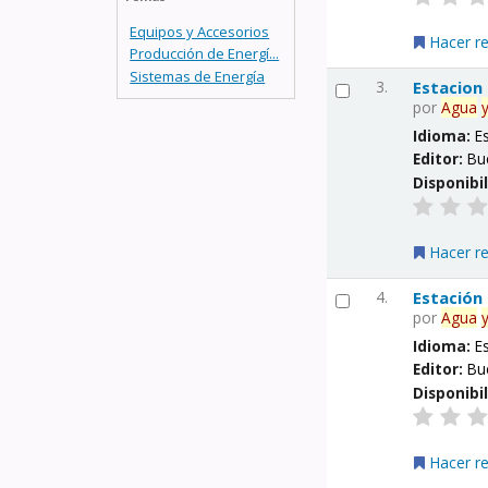
Equipos y Accesorios
Hacer r
Producción de Energí...
Sistemas de Energía
3.
Estacion
por
Agua
Idioma:
E
Editor:
Bu
Disponibi
Hacer r
4.
Estación
por
Agua
Idioma:
E
Editor:
Bu
Disponibi
Hacer r