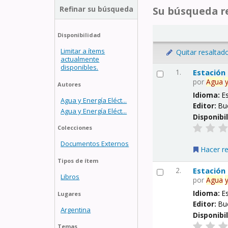
Refinar su búsqueda
Su búsqueda re
Disponibilidad
Limitar a ítems
Quitar resaltad
actualmente
disponibles.
1.
Estación
por
Agua
Autores
Idioma:
E
Agua y Energía Eléct...
Editor:
Bu
Agua y Energía Eléct...
Disponibi
Colecciones
Documentos Externos
Hacer r
Tipos de ítem
2.
Estación
Libros
por
Agua
Idioma:
E
Lugares
Editor:
Bu
Argentina
Disponibi
Temas