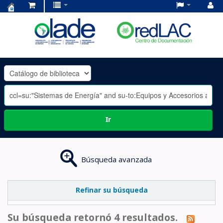
Centro
de
Documentación
OLADE
-
Ir
Búsqueda avanzada
Refinar su búsqueda
Su búsqueda retornó 4 resultados.