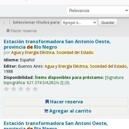
|
|
Seleccionar títulos para:
Hacer reserva
Estación transformadora San Antonio Oeste,
provincia
de
Río Negro
por
Agua
y
Energía
Eléctrica,
Sociedad
de
l
Estado
.
Idioma:
Español
Editor:
Buenos Aires:
Agua
y
Energía
Eléctrica,
Sociedad
de
l
Estado
,
1988
Disponibilidad:
Ítems disponibles para préstamo:
Signatura
topográfica:
621.374.5/A282/v.2
(3).
Hacer reserva
Agregar al carrito
Estación transformadora San Antoni Oeste,
provincia
de
Río Negro