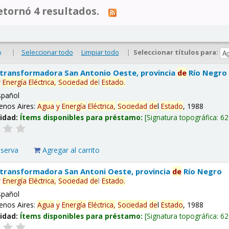
tornó 4 resultados.
|
Seleccionar todo
Limpiar todo
|
Seleccionar títulos para:
o
 transformadora San Antonio Oeste, provincia
de
Río Negro
y
Energía
Eléctrica,
Sociedad
de
l
Estado
.
spañol
enos Aires:
Agua
y
Energía
Eléctrica,
Sociedad
de
l
Estado
, 1988
lidad:
Ítems disponibles para préstamo:
Signatura topográfica:
62
eserva
Agregar al carrito
 transformadora San Antoni Oeste, provincia
de
Río Negro
y
Energía
Eléctrica,
Sociedad
de
l
Estado
.
spañol
enos Aires:
Agua
y
Energía
Eléctrica,
Sociedad
de
l
Estado
, 1988
lidad:
Ítems disponibles para préstamo:
Signatura topográfica:
62