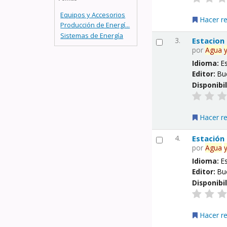
Equipos y Accesorios
Hacer r
Producción de Energí...
Sistemas de Energía
3.
Estacion
por
Agua
Idioma:
E
Editor:
Bu
Disponibi
Hacer r
4.
Estación
por
Agua
Idioma:
E
Editor:
Bu
Disponibi
Hacer r