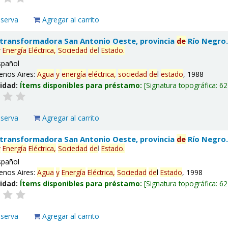
eserva
Agregar al carrito
 transformadora San Antonio Oeste, provincia
de
Río Negro
y
Energía
Eléctrica,
Sociedad
de
l
Estado
.
spañol
enos Aires:
Agua
y
energía
eléctrica,
sociedad
de
l
estado
, 1988
lidad:
Ítems disponibles para préstamo:
Signatura topográfica:
62
eserva
Agregar al carrito
 transformadora San Antonio Oeste, provincia
de
Río Negro
y
Energía
Eléctrica,
Sociedad
de
l
Estado
.
spañol
enos Aires:
Agua
y
Energía
Eléctrica,
Sociedad
de
l
Estado
, 1998
lidad:
Ítems disponibles para préstamo:
Signatura topográfica:
62
eserva
Agregar al carrito