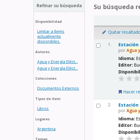
Refinar su búsqueda
Su búsqueda re
Disponibilidad
Limitar a ítems
Quitar resaltad
actualmente
disponibles.
1.
Estación
por
Agua
Autores
Idioma:
E
Agua y Energía Eléct...
Editor:
Bu
Agua y Energía Eléct...
Disponibi
Colecciones
Documentos Externos
Hacer r
Tipos de ítem
2.
Estación
Libros
por
Agua
Idioma:
E
Lugares
Editor:
Bu
Argentina
Disponibi
Temas