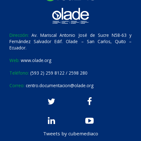
Dirección:
Av. Mariscal Antonio José de Sucre N58-63 y
Fernández Salvador Edif. Olade – San Carlos, Quito –
Ecuador.
Web:
www.olade.org
Teléfono:
(593 2) 259 8122 / 2598 280
Correo:
centro.documentacion@olade.org
Tweets by cubemediaco