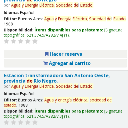
por
Agua
y
Energía
Eléctrica,
Sociedad
de
l
Estado
.
Idioma:
Español
Editor:
Buenos Aires:
Agua
y
Energía
Eléctrica,
Sociedad
de
l
Estado
,
1988
Disponibilidad:
Ítems disponibles para préstamo:
Signatura
topográfica:
621.374.5/A282/v.4
(1).
Hacer reserva
Agregar al carrito
Estacion transformadora San Antonio Oeste,
provincia
de
Río Negro.
por
Agua
y
Energía
Eléctrica,
Sociedad
de
l
Estado
.
Idioma:
Español
Editor:
Buenos Aires:
Agua
y
energía
eléctrica,
sociedad
de
l
estado
, 1988
Disponibilidad:
Ítems disponibles para préstamo:
Signatura
topográfica:
621.374.5/A282/v.3
(1).