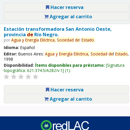
Hacer reserva
Agregar al carrito
Estación transformadora San Antonio Oeste,
provincia
de
Río Negro.
por
Agua
y
Energía
Eléctrica,
Sociedad
de
l
Estado
.
Idioma:
Español
Editor:
Buenos Aires:
Agua
y
Energía
Eléctrica,
Sociedad
de
l
Estado
,
1998
Disponibilidad:
Ítems disponibles para préstamo:
Signatura
topográfica:
621.374.5/A282/v.1
(1).
Hacer reserva
Agregar al carrito