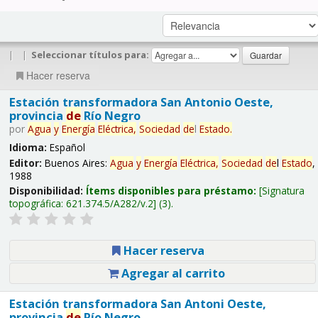
|
|
Seleccionar títulos para:
Hacer reserva
Estación transformadora San Antonio Oeste,
provincia
de
Río Negro
por
Agua
y
Energía
Eléctrica,
Sociedad
de
l
Estado
.
Idioma:
Español
Editor:
Buenos Aires:
Agua
y
Energía
Eléctrica,
Sociedad
de
l
Estado
,
1988
Disponibilidad:
Ítems disponibles para préstamo:
Signatura
topográfica:
621.374.5/A282/v.2
(3).
Hacer reserva
Agregar al carrito
Estación transformadora San Antoni Oeste,
provincia
de
Río Negro