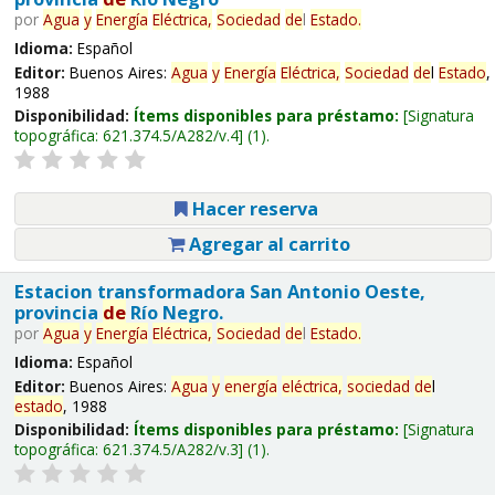
por
Agua
y
Energía
Eléctrica,
Sociedad
de
l
Estado
.
Idioma:
Español
Editor:
Buenos Aires:
Agua
y
Energía
Eléctrica,
Sociedad
de
l
Estado
,
1988
Disponibilidad:
Ítems disponibles para préstamo:
Signatura
topográfica:
621.374.5/A282/v.4
(1).
Hacer reserva
Agregar al carrito
Estacion transformadora San Antonio Oeste,
provincia
de
Río Negro.
por
Agua
y
Energía
Eléctrica,
Sociedad
de
l
Estado
.
Idioma:
Español
Editor:
Buenos Aires:
Agua
y
energía
eléctrica,
sociedad
de
l
estado
, 1988
Disponibilidad:
Ítems disponibles para préstamo:
Signatura
topográfica:
621.374.5/A282/v.3
(1).