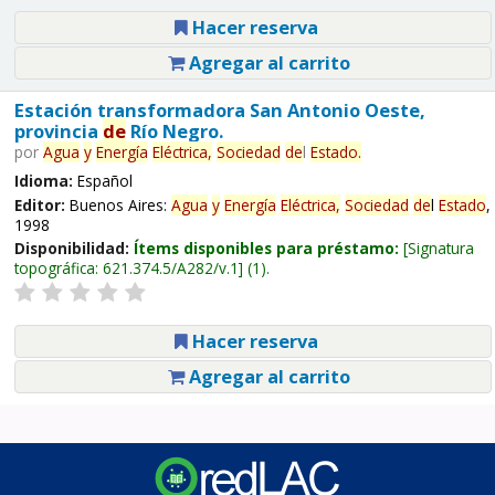
Hacer reserva
Agregar al carrito
Estación transformadora San Antonio Oeste,
provincia
de
Río Negro.
por
Agua
y
Energía
Eléctrica,
Sociedad
de
l
Estado
.
Idioma:
Español
Editor:
Buenos Aires:
Agua
y
Energía
Eléctrica,
Sociedad
de
l
Estado
,
1998
Disponibilidad:
Ítems disponibles para préstamo:
Signatura
topográfica:
621.374.5/A282/v.1
(1).
Hacer reserva
Agregar al carrito