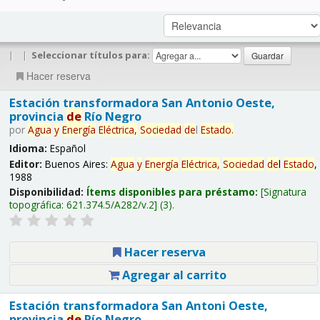
|
|
Seleccionar títulos para:
Hacer reserva
Estación transformadora San Antonio Oeste,
provincia
de
Río Negro
por
Agua
y
Energía
Eléctrica,
Sociedad
de
l
Estado
.
Idioma:
Español
Editor:
Buenos Aires:
Agua
y
Energía
Eléctrica,
Sociedad
de
l
Estado
,
1988
Disponibilidad:
Ítems disponibles para préstamo:
Signatura
topográfica:
621.374.5/A282/v.2
(3).
Hacer reserva
Agregar al carrito
Estación transformadora San Antoni Oeste,
provincia
de
Río Negro