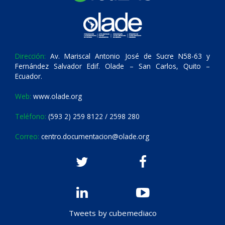
Dirección:
Av. Mariscal Antonio José de Sucre N58-63 y
Fernández Salvador Edif. Olade – San Carlos, Quito –
Ecuador.
Web:
www.olade.org
Teléfono:
(593 2) 259 8122 / 2598 280
Correo:
centro.documentacion@olade.org
Tweets by cubemediaco