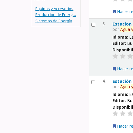
Equipos y Accesorios
Hacer r
Producción de Energí...
Sistemas de Energía
3.
Estacion
por
Agua
Idioma:
E
Editor:
Bu
Disponibi
Hacer r
4.
Estación
por
Agua
Idioma:
E
Editor:
Bu
Disponibi
Hacer r