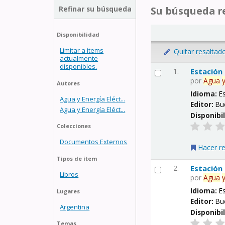
Refinar su búsqueda
Su búsqueda re
Disponibilidad
Limitar a ítems
Quitar resaltad
actualmente
disponibles.
1.
Estación
por
Agua
Autores
Idioma:
E
Agua y Energía Eléct...
Editor:
Bu
Agua y Energía Eléct...
Disponibi
Colecciones
Documentos Externos
Hacer r
Tipos de ítem
2.
Estación
Libros
por
Agua
Idioma:
E
Lugares
Editor:
Bu
Argentina
Disponibi
Temas