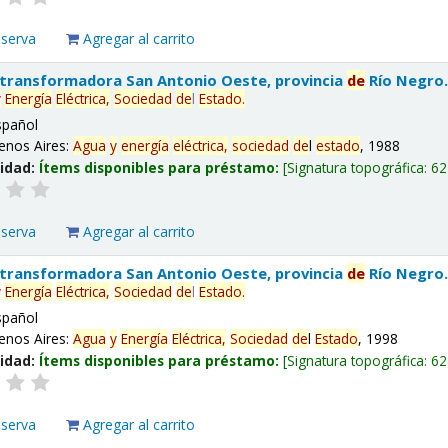
eserva
Agregar al carrito
 transformadora San Antonio Oeste, provincia
de
Río Negro
y
Energía
Eléctrica,
Sociedad
de
l
Estado
.
spañol
enos Aires:
Agua
y
energía
eléctrica,
sociedad
de
l
estado
, 1988
lidad:
Ítems disponibles para préstamo:
Signatura topográfica:
62
eserva
Agregar al carrito
 transformadora San Antonio Oeste, provincia
de
Río Negro
y
Energía
Eléctrica,
Sociedad
de
l
Estado
.
spañol
enos Aires:
Agua
y
Energía
Eléctrica,
Sociedad
de
l
Estado
, 1998
lidad:
Ítems disponibles para préstamo:
Signatura topográfica:
62
eserva
Agregar al carrito