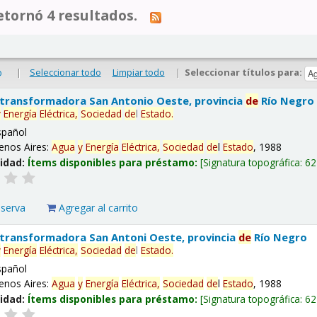
tornó 4 resultados.
|
Seleccionar todo
Limpiar todo
|
Seleccionar títulos para:
o
 transformadora San Antonio Oeste, provincia
de
Río Negro
y
Energía
Eléctrica,
Sociedad
de
l
Estado
.
spañol
enos Aires:
Agua
y
Energía
Eléctrica,
Sociedad
de
l
Estado
, 1988
lidad:
Ítems disponibles para préstamo:
Signatura topográfica:
62
eserva
Agregar al carrito
 transformadora San Antoni Oeste, provincia
de
Río Negro
y
Energía
Eléctrica,
Sociedad
de
l
Estado
.
spañol
enos Aires:
Agua
y
Energía
Eléctrica,
Sociedad
de
l
Estado
, 1988
lidad:
Ítems disponibles para préstamo:
Signatura topográfica:
62