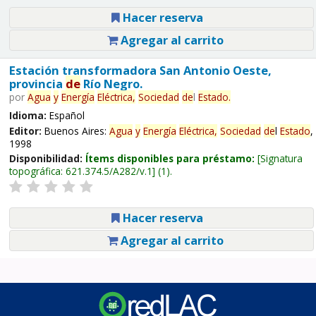
Hacer reserva
Agregar al carrito
Estación transformadora San Antonio Oeste,
provincia
de
Río Negro.
por
Agua
y
Energía
Eléctrica,
Sociedad
de
l
Estado
.
Idioma:
Español
Editor:
Buenos Aires:
Agua
y
Energía
Eléctrica,
Sociedad
de
l
Estado
,
1998
Disponibilidad:
Ítems disponibles para préstamo:
Signatura
topográfica:
621.374.5/A282/v.1
(1).
Hacer reserva
Agregar al carrito