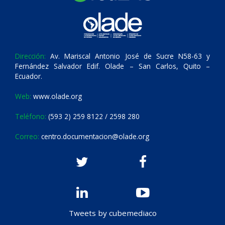
Dirección:
Av. Mariscal Antonio José de Sucre N58-63 y
Fernández Salvador Edif. Olade – San Carlos, Quito –
Ecuador.
Web:
www.olade.org
Teléfono:
(593 2) 259 8122 / 2598 280
Correo:
centro.documentacion@olade.org
Tweets by cubemediaco