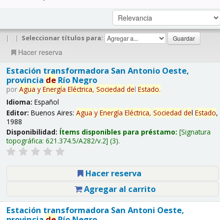
|
|
Seleccionar títulos para:
Hacer reserva
Estación transformadora San Antonio Oeste,
provincia
de
Río Negro
por
Agua
y
Energía
Eléctrica,
Sociedad
de
l
Estado
.
Idioma:
Español
Editor:
Buenos Aires:
Agua
y
Energía
Eléctrica,
Sociedad
de
l
Estado
,
1988
Disponibilidad:
Ítems disponibles para préstamo:
Signatura
topográfica:
621.374.5/A282/v.2
(3).
Hacer reserva
Agregar al carrito
Estación transformadora San Antoni Oeste,
provincia
de
Río Negro