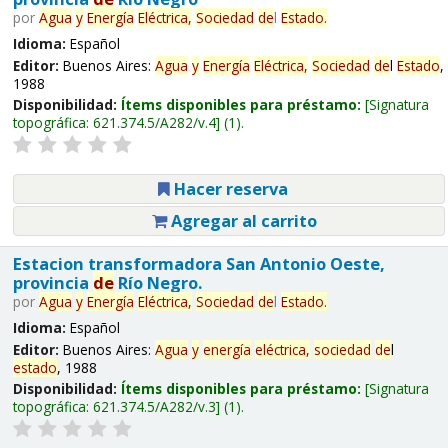
por
Agua
y
Energía
Eléctrica,
Sociedad
de
l
Estado
.
Idioma:
Español
Editor:
Buenos Aires:
Agua
y
Energía
Eléctrica,
Sociedad
de
l
Estado
,
1988
Disponibilidad:
Ítems disponibles para préstamo:
Signatura
topográfica:
621.374.5/A282/v.4
(1).
Hacer reserva
Agregar al carrito
Estacion transformadora San Antonio Oeste,
provincia
de
Río Negro.
por
Agua
y
Energía
Eléctrica,
Sociedad
de
l
Estado
.
Idioma:
Español
Editor:
Buenos Aires:
Agua
y
energía
eléctrica,
sociedad
de
l
estado
, 1988
Disponibilidad:
Ítems disponibles para préstamo:
Signatura
topográfica:
621.374.5/A282/v.3
(1).