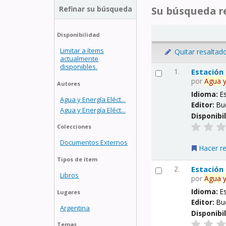
Refinar su búsqueda
Su búsqueda re
Disponibilidad
Limitar a ítems
Quitar resaltad
actualmente
disponibles.
1.
Estación
por
Agua
Autores
Idioma:
E
Agua y Energía Eléct...
Editor:
Bu
Agua y Energía Eléct...
Disponibi
Colecciones
Documentos Externos
Hacer r
Tipos de ítem
2.
Estación
Libros
por
Agua
Idioma:
E
Lugares
Editor:
Bu
Argentina
Disponibi
Temas