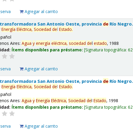
eserva
Agregar al carrito
 transformadora San Antonio Oeste, provincia
de
Río Negro
y
Energía
Eléctrica,
Sociedad
de
l
Estado
.
spañol
enos Aires:
Agua
y
energía
eléctrica,
sociedad
de
l
estado
, 1988
lidad:
Ítems disponibles para préstamo:
Signatura topográfica:
62
eserva
Agregar al carrito
 transformadora San Antonio Oeste, provincia
de
Río Negro
y
Energía
Eléctrica,
Sociedad
de
l
Estado
.
spañol
enos Aires:
Agua
y
Energía
Eléctrica,
Sociedad
de
l
Estado
, 1998
lidad:
Ítems disponibles para préstamo:
Signatura topográfica:
62
eserva
Agregar al carrito