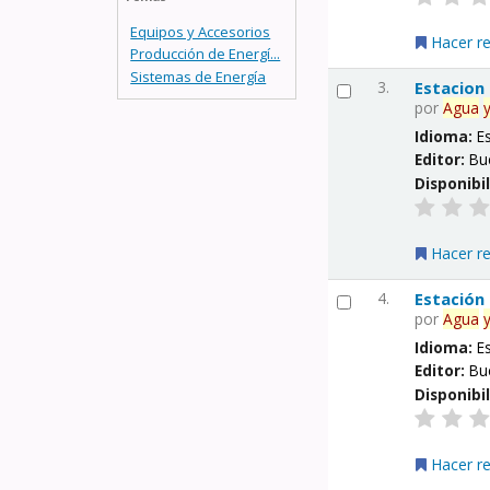
Equipos y Accesorios
Hacer r
Producción de Energí...
Sistemas de Energía
3.
Estacion
por
Agua
Idioma:
E
Editor:
Bu
Disponibi
Hacer r
4.
Estación
por
Agua
Idioma:
E
Editor:
Bu
Disponibi
Hacer r