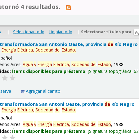
tornó 4 resultados.
|
Seleccionar todo
Limpiar todo
|
Seleccionar títulos para:
o
 transformadora San Antonio Oeste, provincia
de
Río Negro
y
Energía
Eléctrica,
Sociedad
de
l
Estado
.
spañol
enos Aires:
Agua
y
Energía
Eléctrica,
Sociedad
de
l
Estado
, 1988
lidad:
Ítems disponibles para préstamo:
Signatura topográfica:
62
eserva
Agregar al carrito
 transformadora San Antoni Oeste, provincia
de
Río Negro
y
Energía
Eléctrica,
Sociedad
de
l
Estado
.
spañol
enos Aires:
Agua
y
Energía
Eléctrica,
Sociedad
de
l
Estado
, 1988
lidad:
Ítems disponibles para préstamo:
Signatura topográfica:
62