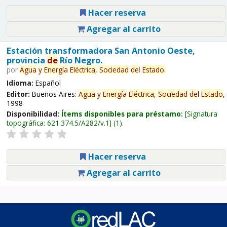
Hacer reserva
Agregar al carrito
Estación transformadora San Antonio Oeste,
provincia
de
Río Negro.
por
Agua
y
Energía
Eléctrica,
Sociedad
de
l
Estado
.
Idioma:
Español
Editor:
Buenos Aires:
Agua
y
Energía
Eléctrica,
Sociedad
de
l
Estado
,
1998
Disponibilidad:
Ítems disponibles para préstamo:
Signatura
topográfica:
621.374.5/A282/v.1
(1).
Hacer reserva
Agregar al carrito