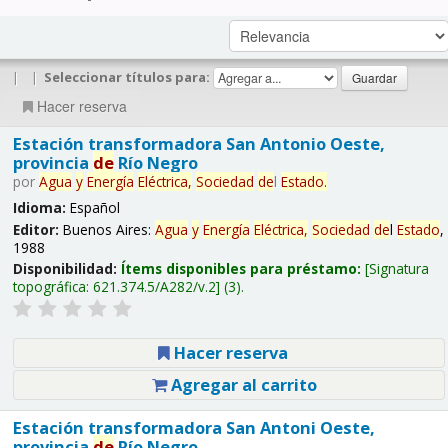
|
|
Seleccionar títulos para:
Hacer reserva
Estación transformadora San Antonio Oeste,
provincia
de
Río Negro
por
Agua
y
Energía
Eléctrica,
Sociedad
de
l
Estado
.
Idioma:
Español
Editor:
Buenos Aires:
Agua
y
Energía
Eléctrica,
Sociedad
de
l
Estado
,
1988
Disponibilidad:
Ítems disponibles para préstamo:
Signatura
topográfica:
621.374.5/A282/v.2
(3).
Hacer reserva
Agregar al carrito
Estación transformadora San Antoni Oeste,
provincia
de
Río Negro