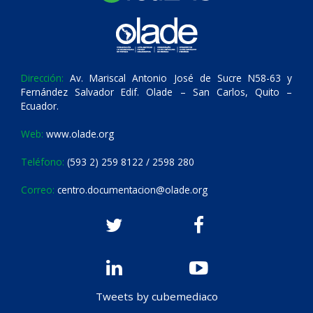
Dirección:
Av. Mariscal Antonio José de Sucre N58-63 y
Fernández Salvador Edif. Olade – San Carlos, Quito –
Ecuador.
Web:
www.olade.org
Teléfono:
(593 2) 259 8122 / 2598 280
Correo:
centro.documentacion@olade.org
Tweets by cubemediaco