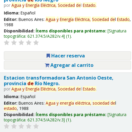
por
Agua
y
Energía
Eléctrica,
Sociedad
de
l
Estado
.
Idioma:
Español
Editor:
Buenos Aires:
Agua
y
Energía
Eléctrica,
Sociedad
de
l
Estado
,
1988
Disponibilidad:
Ítems disponibles para préstamo:
Signatura
topográfica:
621.374.5/A282/v.4
(1).
Hacer reserva
Agregar al carrito
Estacion transformadora San Antonio Oeste,
provincia
de
Río Negro.
por
Agua
y
Energía
Eléctrica,
Sociedad
de
l
Estado
.
Idioma:
Español
Editor:
Buenos Aires:
Agua
y
energía
eléctrica,
sociedad
de
l
estado
, 1988
Disponibilidad:
Ítems disponibles para préstamo:
Signatura
topográfica:
621.374.5/A282/v.3
(1).